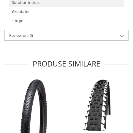
Roți spate
Suruburi incluse
Set roți
Greutate:
Accesorii roți
130 gr
Roți față
Schimbătoare
Review-uri
(0)
Schimbătoare față
Schimbătoare spate
Piese schimbătoare
PRODUSE SIMILARE
Șei
Tije sa
Tije telescopice
Coliere tije șa
Manete tije telescopice
Piese tije sa
Tije fixe
Tubeless și soluții anti-pană
Amortizoare spate