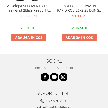
Arcuri
Anvelopa SPECIALIZED Fast
ANVELOPA SCHWALBE
Trak Grid 2Bliss Ready T7 -
RAPID ROB 26X2.25 DUNGA
Groupset
29x2.35 Black - Tubeless
ALBA
139,00 Lei
90,00 Lei
Pliabil
IN STOC
IN STOC
ADAUGA IN COS
ADAUGA IN COS
SOCIAL
Urmareste-ne in social media
SUPORT CLIENTI
0745707007
office@bisbike.ro