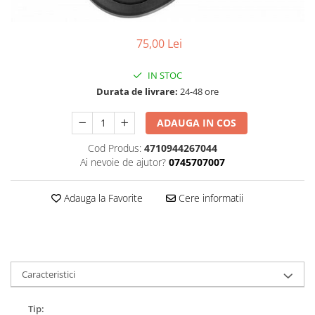
Accesorii
Diverse
Camere
Pompe
Încălțăminte
Cuvete (headset)
Produse întreținere
75,00 Lei
Frâne
Scaune copii
IN STOC
Frâne pe jantă
Scule și dispozitive
Durata de livrare:
24-48 ore
Discuri (rotoare)
Sisteme antifurt
Plăcuțe frână
ADAUGA IN COS
Sonerii
Saboți
Cod Produs:
4710944267044
Suporți și portbagaje auto
Piese frâne
Ai nevoie de ajutor?
0745707007
Frâne pe disc
Furci
Adauga la Favorite
Cere informatii
Furci fixe
Piese furci
Furci cu suspensie
Ghidaje și întinzătoare lanț
Caracteristici
Ghidoane și atașabile
Tip:
Jante