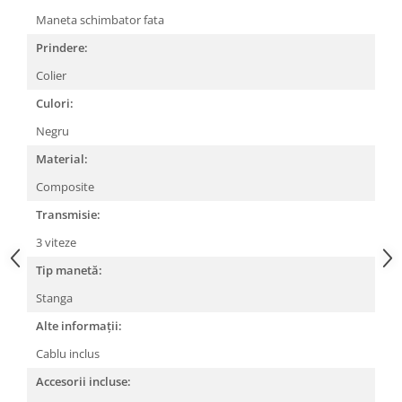
Maneta schimbator fata
Lanțuri
Prindere:
Za conectare rapidă
Manete Schimbător, Frâna, Combo
Colier
Manete frână
Culori:
Manete combo
Negru
Piese manete
Material:
Manete schimbător
Composite
Manșoane și ghidolină
Transmisie:
Ghidolină
3 viteze
Accesorii
Manșoane
Tip manetă:
Pedale
Stanga
Pinioane
Alte informații:
Pipe
Cablu inclus
Roți
Accesorii incluse: