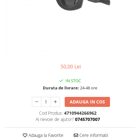
Accesorii
Diverse
Camere
Pompe
Încălțăminte
Cuvete (headset)
Produse întreținere
Frâne
Scaune copii
Frâne pe jantă
Scule și dispozitive
Discuri (rotoare)
Sisteme antifurt
Plăcuțe frână
Sonerii
Saboți
50,00 Lei
Suporți și portbagaje auto
Piese frâne
Frâne pe disc
IN STOC
Furci
Durata de livrare:
24-48 ore
Furci fixe
ADAUGA IN COS
Piese furci
Furci cu suspensie
Cod Produs:
4710944266962
Ghidaje și întinzătoare lanț
Ai nevoie de ajutor?
0745707007
Ghidoane și atașabile
Adauga la Favorite
Cere informatii
Jante