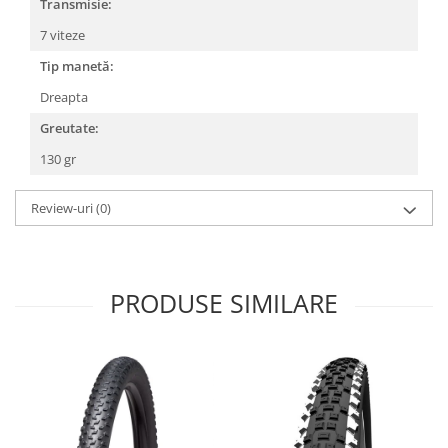
Roți spate
Transmisie:
Set roți
7 viteze
Accesorii roți
Tip manetă:
Roți față
Dreapta
Schimbătoare
Greutate:
Schimbătoare față
130 gr
Schimbătoare spate
Piese schimbătoare
Review-uri
(0)
Șei
Tije sa
Tije telescopice
PRODUSE SIMILARE
Coliere tije șa
Manete tije telescopice
Piese tije sa
Tije fixe
Tubeless și soluții anti-pană
Amortizoare spate