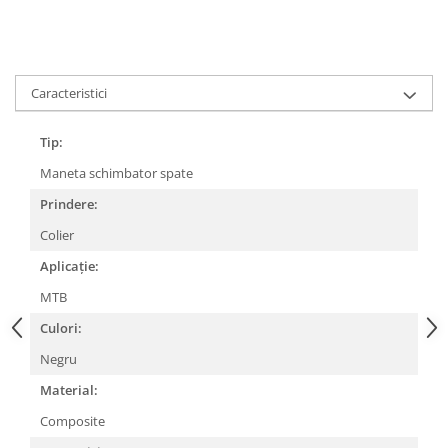
Lanțuri
Za conectare rapidă
Manete Schimbător, Frâna, Combo
Caracteristici
Manete frână
Manete combo
Tip:
Piese manete
Maneta schimbator spate
Manete schimbător
Prindere:
Manșoane și ghidolină
Colier
Ghidolină
Aplicație:
Accesorii
MTB
Manșoane
Pedale
Culori:
Pinioane
Negru
Pipe
Material:
Roți
Composite