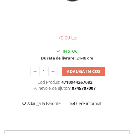
Accesorii
Diverse
Camere
Pompe
Încălțăminte
Cuvete (headset)
Produse întreținere
Frâne
Scaune copii
Frâne pe jantă
Scule și dispozitive
70,00 Lei
Discuri (rotoare)
Sisteme antifurt
Plăcuțe frână
IN STOC
Sonerii
Saboți
Durata de livrare:
24-48 ore
Suporți și portbagaje auto
Piese frâne
ADAUGA IN COS
Frâne pe disc
Furci
Cod Produs:
4710944267082
Ai nevoie de ajutor?
0745707007
Furci fixe
Piese furci
Adauga la Favorite
Cere informatii
Furci cu suspensie
Ghidaje și întinzătoare lanț
Ghidoane și atașabile
Jante