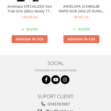
Arcuri
Anvelopa SPECIALIZED Fast
ANVELOPA SCHWALBE
Trak Grid 2Bliss Ready T7 -
RAPID ROB 26X2.25 DUNGA
Groupset
29x2.35 Black - Tubeless
ALBA
139,00 Lei
90,00 Lei
Pliabil
IN STOC
IN STOC
ADAUGA IN COS
ADAUGA IN COS
SOCIAL
Urmareste-ne in social media
SUPORT CLIENTI
0745707007
office@bisbike.ro