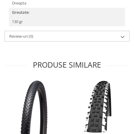
Roți spate
Dreapta
Set roți
Greutate:
Accesorii roți
130 gr
Roți față
Schimbătoare
Review-uri
(0)
Schimbătoare față
Schimbătoare spate
Piese schimbătoare
PRODUSE SIMILARE
Șei
Tije sa
Tije telescopice
Coliere tije șa
Manete tije telescopice
Piese tije sa
Tije fixe
Tubeless și soluții anti-pană
Amortizoare spate