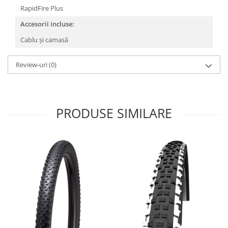
Roți spate
RapidFire Plus
Set roți
Accesorii incluse:
Accesorii roți
Cablu și camasă
Roți față
Schimbătoare
Review-uri
(0)
Schimbătoare față
Schimbătoare spate
Piese schimbătoare
PRODUSE SIMILARE
Șei
Tije sa
Tije telescopice
Coliere tije șa
Manete tije telescopice
Piese tije sa
Tije fixe
Tubeless și soluții anti-pană
Amortizoare spate