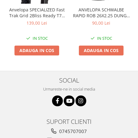
Arcuri
Anvelopa SPECIALIZED Fast
ANVELOPA SCHWALBE
Groupset
Trak Grid 2Bliss Ready T7 -
RAPID ROB 26X2.25 DUNGA
29x2.35 Black - Tubeless
ALBA
139,00 Lei
90,00 Lei
Pliabil
IN STOC
IN STOC
ADAUGA IN COS
ADAUGA IN COS
SOCIAL
Urmareste-ne in social media
SUPORT CLIENTI
0745707007