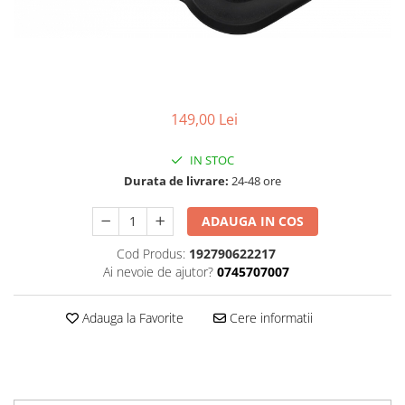
Accesorii
Diverse
Camere
Pompe
Încălțăminte
Cuvete (headset)
Produse întreținere
Frâne
Scaune copii
Frâne pe jantă
Scule și dispozitive
149,00 Lei
Discuri (rotoare)
Sisteme antifurt
Plăcuțe frână
IN STOC
Sonerii
Saboți
Durata de livrare:
24-48 ore
Suporți și portbagaje auto
Piese frâne
ADAUGA IN COS
Frâne pe disc
Furci
Cod Produs:
192790622217
Ai nevoie de ajutor?
0745707007
Furci fixe
Piese furci
Adauga la Favorite
Cere informatii
Furci cu suspensie
Ghidaje și întinzătoare lanț
Ghidoane și atașabile
Jante