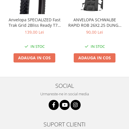
Arcuri
Groupset
Anvelopa SPECIALIZED Fast
ANVELOPA SCHWALBE
Trak Grid 2Bliss Ready T7 -
RAPID ROB 26X2.25 DUNGA
29x2.35 Black - Tubeless
ALBA
139,00 Lei
90,00 Lei
Pliabil
IN STOC
IN STOC
ADAUGA IN COS
ADAUGA IN COS
SOCIAL
Urmareste-ne in social media
SUPORT CLIENTI