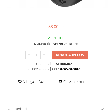
Accesorii
Diverse
Camere
Pompe
Încălțăminte
Cuvete (headset)
Produse întreținere
Frâne
Scaune copii
88,00 Lei
Frâne pe jantă
Scule și dispozitive
Discuri (rotoare)
Sisteme antifurt
IN STOC
Plăcuțe frână
Durata de livrare:
24-48 ore
Sonerii
Saboți
Suporți și portbagaje auto
ADAUGA IN COS
Piese frâne
Frâne pe disc
Cod Produs:
SHI00402
Furci
Ai nevoie de ajutor?
0745707007
Furci fixe
Adauga la Favorite
Cere informatii
Piese furci
Furci cu suspensie
Ghidaje și întinzătoare lanț
Ghidoane și atașabile
Caracteristici
Jante