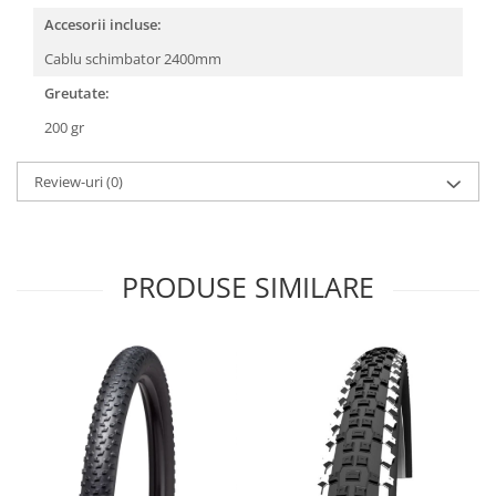
Roți spate
Accesorii incluse:
Set roți
Cablu schimbator 2400mm
Accesorii roți
Roți față
Greutate:
Schimbătoare
200 gr
Schimbătoare față
Schimbătoare spate
Review-uri
(0)
Piese schimbătoare
Șei
Tije sa
PRODUSE SIMILARE
Tije telescopice
Coliere tije șa
Manete tije telescopice
Piese tije sa
Tije fixe
Tubeless și soluții anti-pană
Amortizoare spate