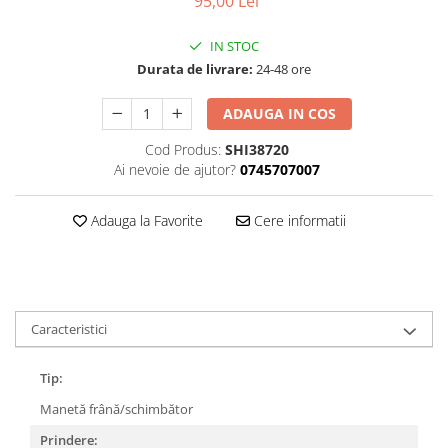
95,00 Lei
Accesorii
Diverse
Camere
Pompe
Încălțăminte
IN STOC
Cuvete (headset)
Produse întreținere
Durata de livrare:
24-48 ore
Frâne
Scaune copii
ADAUGA IN COS
Frâne pe jantă
Scule și dispozitive
Discuri (rotoare)
Cod Produs:
SHI38720
Sisteme antifurt
Plăcuțe frână
Ai nevoie de ajutor?
0745707007
Sonerii
Saboți
Suporți și portbagaje auto
Piese frâne
Adauga la Favorite
Cere informatii
Frâne pe disc
Furci
Furci fixe
Piese furci
Caracteristici
Furci cu suspensie
Tip:
Ghidaje și întinzătoare lanț
Manetă frână/schimbător
Ghidoane și atașabile
Prindere:
Jante