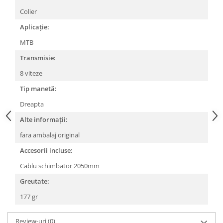
Colier
Lanțuri
Aplicație:
Za conectare rapidă
Manete Schimbător, Frâna, Combo
MTB
Manete frână
Transmisie:
Manete combo
8 viteze
Piese manete
Tip manetă:
Manete schimbător
Dreapta
Manșoane și ghidolină
Alte informații:
Ghidolină
fara ambalaj original
Accesorii
Manșoane
Accesorii incluse:
Pedale
Cablu schimbator 2050mm
Pinioane
Greutate:
Pipe
177 gr
Roți
Review-uri
(0)