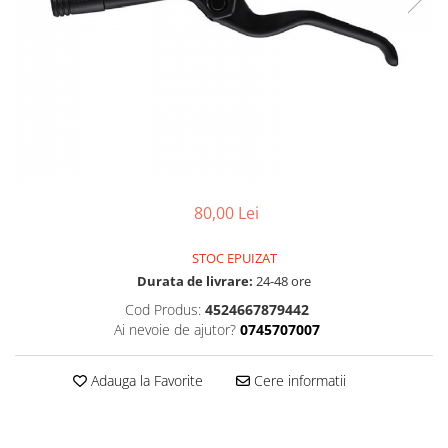
Accesorii
Diverse
Camere
Pompe
Încălțăminte
Cuvete (headset)
Produse întreținere
Frâne
Scaune copii
Frâne pe jantă
Scule și dispozitive
Discuri (rotoare)
Sisteme antifurt
Plăcuțe frână
Sonerii
Saboți
80,00 Lei
Suporți și portbagaje auto
Piese frâne
Frâne pe disc
STOC EPUIZAT
Furci
Durata de livrare:
24-48 ore
Furci fixe
Cod Produs:
4524667879442
Piese furci
Ai nevoie de ajutor?
0745707007
Furci cu suspensie
Ghidaje și întinzătoare lanț
Adauga la Favorite
Cere informatii
Ghidoane și atașabile
Jante