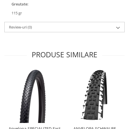
Roți spate
Greutate:
Set roți
115 gr
Accesorii roți
Roți față
Review-uri
(0)
Schimbătoare
Schimbătoare față
Schimbătoare spate
PRODUSE SIMILARE
Piese schimbătoare
Șei
Tije sa
Tije telescopice
Coliere tije șa
Manete tije telescopice
Piese tije sa
Tije fixe
Tubeless și soluții anti-pană
Amortizoare spate
Anvelopa SPECIALIZED Fast
ANVELOPA SCHWALBE