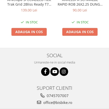
Trak Grid 2Bliss Ready T7 -
RAPID ROB 26X2.25 DUNGA
Arcuri
29x2.35 Black - Tubeless
ALBA
139,00 Lei
90,00 Lei
Groupset
Pliabil
IN STOC
IN STOC
ADAUGA IN COS
ADAUGA IN COS
SOCIAL
Urmareste-ne in social media
SUPORT CLIENTI
0745707007
office@bisbike.ro