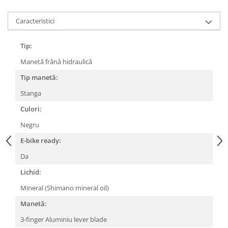
Lanțuri
Caracteristici
Za conectare rapidă
Manete Schimbător, Frâna, Combo
Tip:
Manete frână
Manetă frână hidraulică
Manete combo
Tip manetă:
Piese manete
Stanga
Manete schimbător
Culori:
Manșoane și ghidolină
Negru
Ghidolină
Accesorii
E-bike ready:
Manșoane
Da
Pedale
Lichid:
Pinioane
Mineral (Shimano mineral oil)
Pipe
Manetă:
Roți
3-finger Aluminiu lever blade