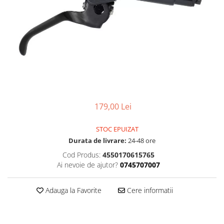
Accesorii
Diverse
Camere
Pompe
Încălțăminte
Cuvete (headset)
Produse întreținere
Frâne
Scaune copii
Frâne pe jantă
Scule și dispozitive
Discuri (rotoare)
Sisteme antifurt
Plăcuțe frână
Sonerii
Saboți
179,00 Lei
Suporți și portbagaje auto
Piese frâne
Frâne pe disc
STOC EPUIZAT
Furci
Durata de livrare:
24-48 ore
Furci fixe
Cod Produs:
4550170615765
Piese furci
Ai nevoie de ajutor?
0745707007
Furci cu suspensie
Ghidaje și întinzătoare lanț
Adauga la Favorite
Cere informatii
Ghidoane și atașabile
Jante