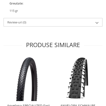
Roți spate
Greutate:
Set roți
115 gr
Accesorii roți
Roți față
Review-uri
(0)
Schimbătoare
Schimbătoare față
Schimbătoare spate
PRODUSE SIMILARE
Piese schimbătoare
Șei
Tije sa
Tije telescopice
Coliere tije șa
Manete tije telescopice
Piese tije sa
Tije fixe
Tubeless și soluții anti-pană
Amortizoare spate
Anvelopa SPECIALIZED Fast
ANVELOPA SCHWALBE