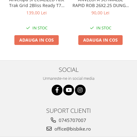
Trak Grid 2Bliss Ready T7 -
RAPID ROB 26X2.25 DUNGA
Arcuri
29x2.35 Black - Tubeless
ALBA
139,00 Lei
90,00 Lei
Groupset
Pliabil
IN STOC
IN STOC
ADAUGA IN COS
ADAUGA IN COS
SOCIAL
Urmareste-ne in social media
SUPORT CLIENTI
0745707007
office@bisbike.ro