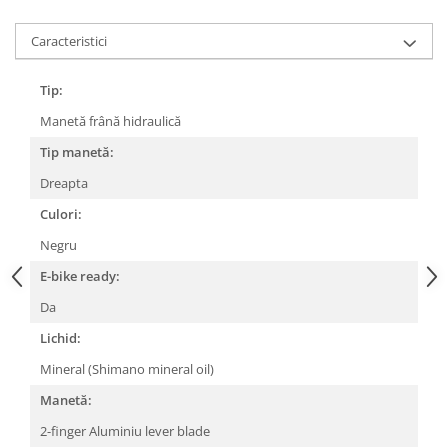
Lanțuri
Caracteristici
Za conectare rapidă
Manete Schimbător, Frâna, Combo
Tip:
Manete frână
Manetă frână hidraulică
Manete combo
Tip manetă:
Piese manete
Dreapta
Manete schimbător
Culori:
Manșoane și ghidolină
Negru
Ghidolină
Accesorii
E-bike ready:
Manșoane
Da
Pedale
Lichid:
Pinioane
Mineral (Shimano mineral oil)
Pipe
Manetă:
Roți
2-finger Aluminiu lever blade