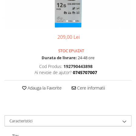
Accesorii
Diverse
Camere
Pompe
Încălțăminte
Cuvete (headset)
Produse întreținere
Frâne
Scaune copii
Frâne pe jantă
Scule și dispozitive
209,00 Lei
Discuri (rotoare)
Sisteme antifurt
STOC EPUIZAT
Plăcuțe frână
Sonerii
Durata de livrare:
24-48 ore
Saboți
Suporți și portbagaje auto
Cod Produs:
192790443898
Piese frâne
Ai nevoie de ajutor?
0745707007
Frâne pe disc
Furci
Adauga la Favorite
Cere informatii
Furci fixe
Piese furci
Furci cu suspensie
Ghidaje și întinzătoare lanț
Caracteristici
Ghidoane și atașabile
Jante
Tip: