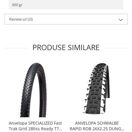
Roți spate
300 gr
Set roți
Accesorii roți
Review-uri
(0)
Roți față
Schimbătoare
Schimbătoare față
PRODUSE SIMILARE
Schimbătoare spate
Piese schimbătoare
Șei
Tije sa
Tije telescopice
Coliere tije șa
Manete tije telescopice
Piese tije sa
Tije fixe
Tubeless și soluții anti-pană
Anvelopa SPECIALIZED Fast
ANVELOPA SCHWALBE
Trak Grid 2Bliss Ready T7 -
RAPID ROB 26X2.25 DUNGA
Amortizoare spate