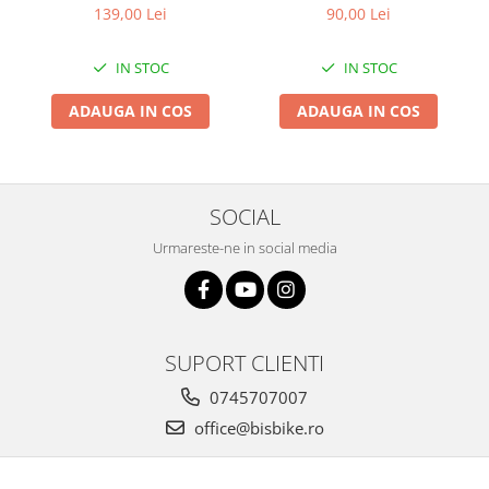
29x2.35 Black - Tubeless
ALBA
139,00 Lei
90,00 Lei
Arcuri
Pliabil
Groupset
IN STOC
IN STOC
ADAUGA IN COS
ADAUGA IN COS
SOCIAL
Urmareste-ne in social media
SUPORT CLIENTI
0745707007
office@bisbike.ro