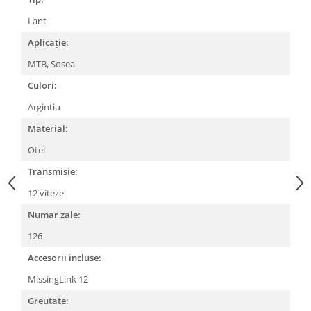
Lanțuri
Lant
Za conectare rapidă
Aplicație:
Manete Schimbător, Frâna, Combo
MTB, Sosea
Manete frână
Culori:
Manete combo
Argintiu
Piese manete
Material:
Manete schimbător
Otel
Manșoane și ghidolină
Transmisie:
Ghidolină
Accesorii
12 viteze
Manșoane
Numar zale:
Pedale
126
Pinioane
Accesorii incluse:
Pipe
MissingLink 12
Roți
Greutate: