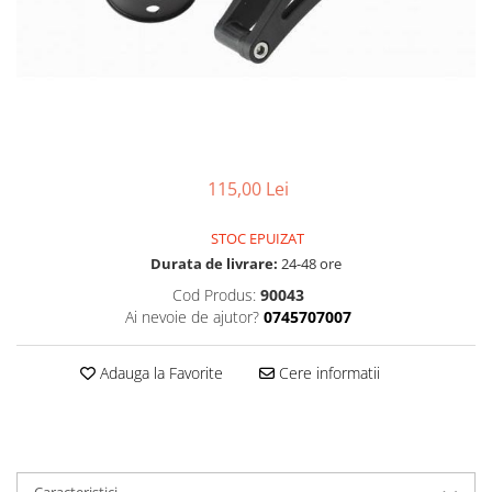
Accesorii
Diverse
Camere
Pompe
Încălțăminte
Cuvete (headset)
Produse întreținere
Frâne
Scaune copii
Frâne pe jantă
Scule și dispozitive
Discuri (rotoare)
Sisteme antifurt
Plăcuțe frână
115,00 Lei
Sonerii
Saboți
Suporți și portbagaje auto
STOC EPUIZAT
Piese frâne
Durata de livrare:
24-48 ore
Frâne pe disc
Cod Produs:
90043
Furci
Ai nevoie de ajutor?
0745707007
Furci fixe
Piese furci
Adauga la Favorite
Cere informatii
Furci cu suspensie
Ghidaje și întinzătoare lanț
Ghidoane și atașabile
Jante