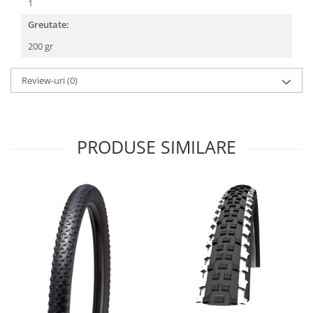
Roți spate
1
Set roți
Greutate:
Accesorii roți
200 gr
Roți față
Schimbătoare
Review-uri
(0)
Schimbătoare față
Schimbătoare spate
Piese schimbătoare
PRODUSE SIMILARE
Șei
Tije sa
Tije telescopice
Coliere tije șa
Manete tije telescopice
Piese tije sa
Tije fixe
Tubeless și soluții anti-pană
Amortizoare spate