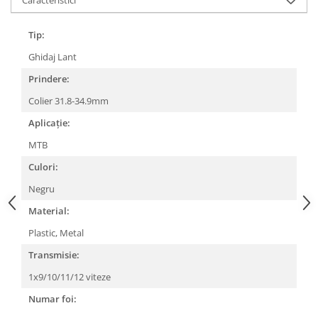
Caracteristici
Lanțuri
Tip:
Za conectare rapidă
Ghidaj Lant
Manete Schimbător, Frâna, Combo
Prindere:
Manete frână
Manete combo
Colier 31.8-34.9mm
Piese manete
Aplicație:
Manete schimbător
MTB
Manșoane și ghidolină
Culori:
Ghidolină
Negru
Accesorii
Material:
Manșoane
Pedale
Plastic, Metal
Pinioane
Transmisie:
Pipe
1x9/10/11/12 viteze
Roți
Numar foi: