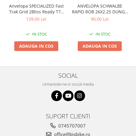
Anvelopa SPECIALIZED Fast
ANVELOPA SCHWALBE
Arcuri
Trak Grid 2Bliss Ready T7 -
RAPID ROB 26X2.25 DUNGA
Groupset
29x2.35 Black - Tubeless
ALBA
139,00 Lei
90,00 Lei
Pliabil
IN STOC
IN STOC
ADAUGA IN COS
ADAUGA IN COS
SOCIAL
Urmareste-ne in social media
SUPORT CLIENTI
0745707007
office@bisbike.ro