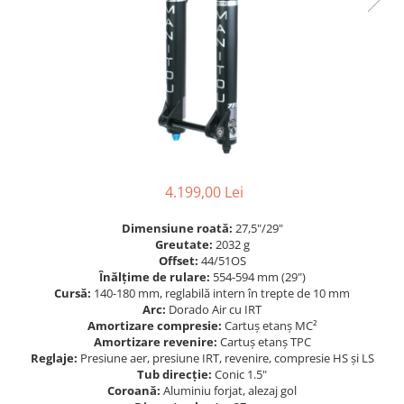
Accesorii
Diverse
Camere
Pompe
Încălțăminte
Cuvete (headset)
Produse întreținere
Frâne
Scaune copii
Frâne pe jantă
Scule și dispozitive
Discuri (rotoare)
Sisteme antifurt
Plăcuțe frână
Sonerii
Saboți
4.199,00 Lei
Suporți și portbagaje auto
Piese frâne
Frâne pe disc
Dimensiune roată:
27,5"/29"
Furci
Greutate:
2032 g
Offset:
44/51OS
Furci fixe
Înălțime de rulare:
554-594 mm (29")
Cursă:
140-180 mm, reglabilă intern în trepte de 10 mm
Piese furci
Arc:
Dorado Air cu IRT
Furci cu suspensie
Amortizare compresie:
Cartuș etanș MC²
Amortizare revenire:
Cartuș etanș TPC
Ghidaje și întinzătoare lanț
Reglaje:
Presiune aer, presiune IRT, revenire, compresie HS și LS
Ghidoane și atașabile
Tub direcție:
Conic 1.5"
Coroană:
Aluminiu forjat, alezaj gol
Jante