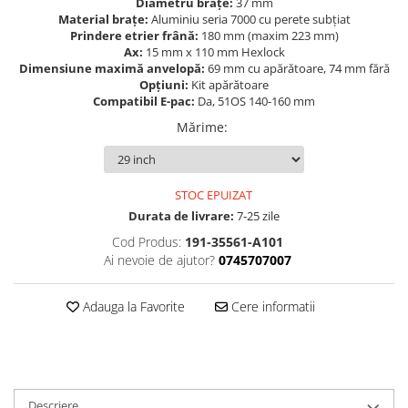
Diametru brațe:
37 mm
Material brațe:
Aluminiu seria 7000 cu perete subțiat
Lanțuri
Prindere etrier frână:
180 mm (maxim 223 mm)
Za conectare rapidă
Ax:
15 mm x 110 mm Hexlock
Dimensiune maximă anvelopă:
69 mm cu apărătoare, 74 mm fără
Manete Schimbător, Frâna, Combo
Opțiuni:
Kit apărătoare
Compatibil E-pac:
Da, 51OS 140-160 mm
Manete frână
Manete combo
Mărime
:
Piese manete
Manete schimbător
STOC EPUIZAT
Manșoane și ghidolină
Durata de livrare:
7-25 zile
Ghidolină
Cod Produs:
191-35561-A101
Accesorii
Ai nevoie de ajutor?
0745707007
Manșoane
Pedale
Adauga la Favorite
Cere informatii
Pinioane
Pipe
Roți
Descriere