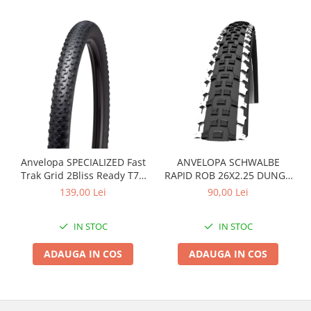
Anvelopa SPECIALIZED Fast
ANVELOPA SCHWALBE
Trak Grid 2Bliss Ready T7 -
RAPID ROB 26X2.25 DUNGA
29x2.35 Black - Tubeless
ALBA
139,00 Lei
90,00 Lei
Pliabil
IN STOC
IN STOC
ADAUGA IN COS
ADAUGA IN COS