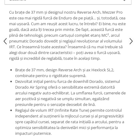
Roți spate
Set roți
Cu brațe de 37 mm și designul nostru Reverse Arch, Mezzer Pro
Accesorii roți
este cea mai rigidă furcă de Enduro de pe piață… și, totodată, cea
mai ușoară. Cum am reușit acest lucru, te întrebi? Ei bine, nu este
Roți față
goală, dacă asta îți trecea prin minte. De fapt, această furcă este
Schimbătoare
plină de tehnologii, precum cartușul complet etanș MC², arcul
pneumatic Dorado dovedit și reglajul revoluționar al volumului
Schimbătoare față
IRT. Ce înseamnă toate acestea? Înseamnă că nu mai trebuie să
Schimbătoare spate
alegi doar două dintre caracteristici – poți avea o furcă ușoară,
Piese schimbătoare
rigidă și incredibil de reglabilă, toate în același timp.
Șei
Brațe de 37 mm, design Reverse Arch și ax Hexlock SL2,
Tije sa
combinate pentru o rigiditate supremă.
Dezvoltat inițial pentru furca de downhill Dorado, sistemul
Tije telescopice
Dorado Air Spring oferă o sensibilitate extremă datorită
Coliere tije șa
arcului negativ auto-echilibrat. La umflarea furcii, camerele de
aer pozitivă și negativă se umplu simultan, egalizând
Manete tije telescopice
presiunile pentru o senzație deosebit de lină.
Piese tije sa
Reglajul de volum IRT (Infinite Rate Tune) permite controlul
Tije fixe
independent al susținerii la mijlocul cursei și al progresivității
spre capătul cursei, separat de rata inițială a arcului, pentru a
Tubeless și soluții anti-pană
optimiza sensibilitatea la denivelări mici și performanța la
Amortizoare spate
impacturi puternice.