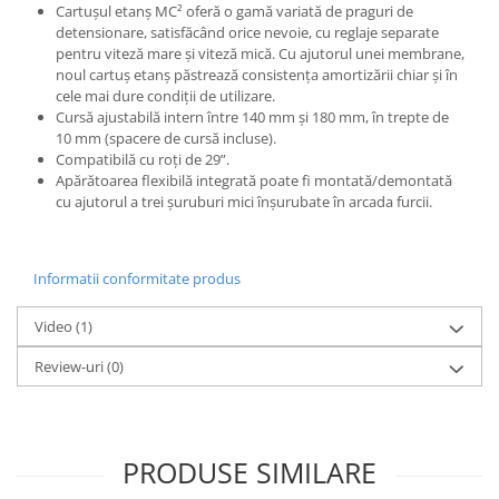
Cartușul etanș MC² oferă o gamă variată de praguri de
Arcuri
detensionare, satisfăcând orice nevoie, cu reglaje separate
Groupset
pentru viteză mare și viteză mică. Cu ajutorul unei membrane,
noul cartuș etanș păstrează consistența amortizării chiar și în
cele mai dure condiții de utilizare.
Cursă ajustabilă intern între 140 mm și 180 mm, în trepte de
10 mm (spacere de cursă incluse).
Compatibilă cu roți de 29”.
Apărătoarea flexibilă integrată poate fi montată/demontată
cu ajutorul a trei șuruburi mici înșurubate în arcada furcii.
Informatii conformitate produs
Video
(1)
Review-uri
(0)
PRODUSE SIMILARE