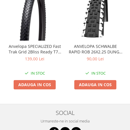
Anvelopa SPECIALIZED Fast
ANVELOPA SCHWALBE
Trak Grid 2Bliss Ready T7 -
RAPID ROB 26X2.25 DUNGA
29x2.35 Black - Tubeless
ALBA
139,00 Lei
90,00 Lei
Pliabil
IN STOC
IN STOC
ADAUGA IN COS
ADAUGA IN COS
SOCIAL
Urmareste-ne in social media