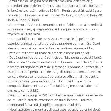
• Arcul elicoidal asigură sensibilitate maximă la denivelări și
Arcuri
proceduri simple de întreținere. Rata standard a arcului furnizată
în furcă este o rată medie de 35 lb/in. Pentru ajustări, există șase
Groupset
rate disponibile pentru acest model: 25 lb/in, 30 lb/in, 35 lb/in, 40
lb/in, 45 lb/in, 50 lb/in.
• Amortizorul ABS+ este renumit pentru fiabilitatea sa incredibilă
și ușurința în reglaj. Reglajele includ compresie la viteză mică și
revenire la viteză mică.
• Compatibilă cu roți de 29" și 27,5". Marcajele de pe brațele
exterioare indică punctul corect de prindere pentru măsurători
ideale între ax și coroană, în funcție de dimensiunea roților.
Brațele furcii pot fi utilizate cu ambele dimensiuni de roți.
• Două opțiuni de coroană sunt disponibile pentru această furcă.
Offset-ul de 47 este proiectat să funcționeze cu roți de 27,5" și cu
distanța intenționată între ax și coroană. Coroana cu offset de 57
este proiectată pentru roți de 29" și distanța ax-coroană. Pentru
cei care doresc să folosească coroana cu offset mai mic pentru
roți de 29", vă rugăm să consultați documentul nostru de
compatibilitate pentru a verifica dacă lungimea headtube-ului
dvs. este compatibilă.
• Șuruburile de purjare TSR permit eliberarea presiunilor excesive
acumulate în brațele exterioare ale furcii în timpul utilizării,
menținând furca lină și suplă pe tot parcursul zilei.
• Noul apărător cu montare directă este reversibil, oferind două