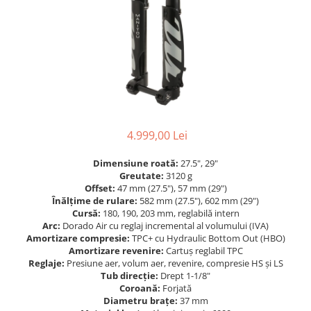
Accesorii
Diverse
Camere
Pompe
Încălțăminte
Cuvete (headset)
Produse întreținere
Frâne
Scaune copii
Frâne pe jantă
Scule și dispozitive
Discuri (rotoare)
Sisteme antifurt
Plăcuțe frână
Sonerii
Saboți
4.999,00 Lei
Suporți și portbagaje auto
Piese frâne
Dimensiune roată:
27.5", 29"
Frâne pe disc
Greutate:
3120 g
Furci
Offset:
47 mm (27.5"), 57 mm (29")
Înălțime de rulare:
582 mm (27.5"), 602 mm (29")
Furci fixe
Cursă:
180, 190, 203 mm, reglabilă intern
Arc:
Dorado Air cu reglaj incremental al volumului (IVA)
Piese furci
Amortizare compresie:
TPC+ cu Hydraulic Bottom Out (HBO)
Furci cu suspensie
Amortizare revenire:
Cartuș reglabil TPC
Reglaje:
Presiune aer, volum aer, revenire, compresie HS și LS
Ghidaje și întinzătoare lanț
Tub direcție:
Drept 1-1/8"
Ghidoane și atașabile
Coroană:
Forjată
Diametru brațe:
37 mm
Jante