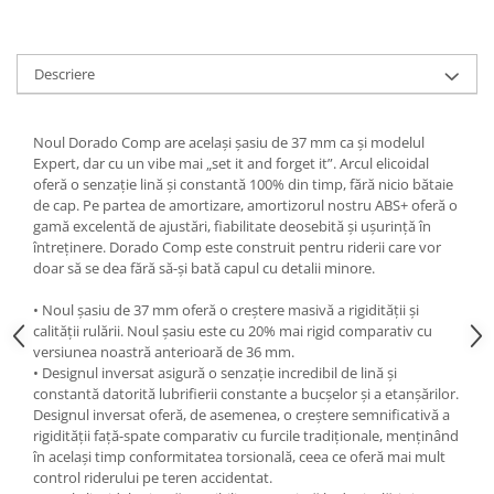
Roți spate
Set roți
Accesorii roți
Descriere
Roți față
Schimbătoare
Noul Dorado Comp are același șasiu de 37 mm ca și modelul
Schimbătoare față
Expert, dar cu un vibe mai „set it and forget it”. Arcul elicoidal
Schimbătoare spate
oferă o senzație lină și constantă 100% din timp, fără nicio bătaie
de cap. Pe partea de amortizare, amortizorul nostru ABS+ oferă o
Piese schimbătoare
gamă excelentă de ajustări, fiabilitate deosebită și ușurință în
Șei
întreținere. Dorado Comp este construit pentru riderii care vor
doar să se dea fără să-și bată capul cu detalii minore.
Tije sa
Tije telescopice
• Noul șasiu de 37 mm oferă o creștere masivă a rigidității și
calității rulării. Noul șasiu este cu 20% mai rigid comparativ cu
Coliere tije șa
versiunea noastră anterioară de 36 mm.
Manete tije telescopice
• Designul inversat asigură o senzație incredibil de lină și
Piese tije sa
constantă datorită lubrifierii constante a bucșelor și a etanșărilor.
Designul inversat oferă, de asemenea, o creștere semnificativă a
Tije fixe
rigidității față-spate comparativ cu furcile tradiționale, menținând
Tubeless și soluții anti-pană
în același timp conformitatea torsională, ceea ce oferă mai mult
control riderului pe teren accidentat.
Amortizoare spate