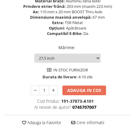
Material brațe:
Aluminiu seria 6000
Prindere etrier frână:
203 mm (maxim 223 mm)
Lanțuri
Ax:
110 mm x 20 mm BOOST Thru Axle
Za conectare rapidă
Dimensiune maximă anvelopă:
67 mm
Extra:
TSR filetat
Manete Schimbător, Frâna, Combo
Opțiuni:
Apărătoare
Compatibil E-Bike:
Da
Manete frână
Manete combo
Mărime
:
Piese manete
Manete schimbător
Manșoane și ghidolină
IN STOC FURNIZOR
Ghidolină
Durata de livrare:
4-10 zile
Accesorii
ADAUGA IN COS
Manșoane
Pedale
Cod Produs:
191-37873-A101
Ai nevoie de ajutor?
0745707007
Pinioane
Pipe
Adauga la Favorite
Cere informatii
Roți