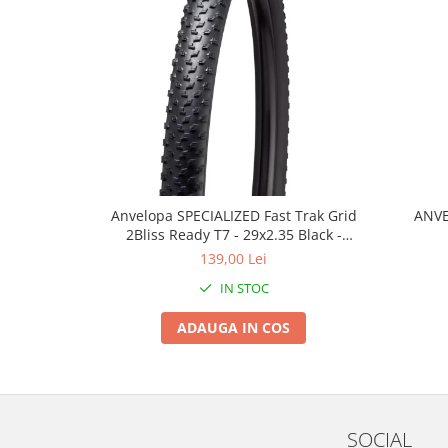
Roți spate
Set roți
Accesorii roți
Roți față
Schimbătoare
Schimbătoare față
Schimbătoare spate
Piese schimbătoare
Anvelopa SPECIALIZED Fast Trak Grid
ANVE
Șei
2Bliss Ready T7 - 29x2.35 Black -
Tije sa
Tubeless Pliabil
139,00 Lei
Tije telescopice
IN STOC
Coliere tije șa
ADAUGA IN COS
Manete tije telescopice
Piese tije sa
Tije fixe
Tubeless și soluții anti-pană
SOCIAL
Amortizoare spate