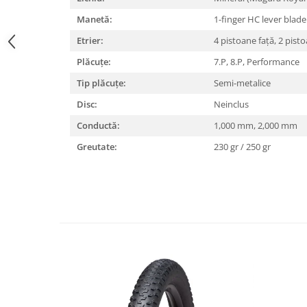
Lanțuri
Manetă:
1-finger HC lever blad
Za conectare rapidă
Etrier:
4 pistoane față, 2 pist
Manete Schimbător, Frâna, Combo
Plăcuțe:
7.P, 8.P, Performance
Manete frână
Tip plăcuțe:
Semi-metalice
Manete combo
Disc:
Neinclus
Piese manete
Conductă:
1,000 mm, 2,000 mm
Manete schimbător
Greutate:
230 gr / 250 gr
Manșoane și ghidolină
Ghidolină
Accesorii
Manșoane
Pedale
Pinioane
Pipe
Roți