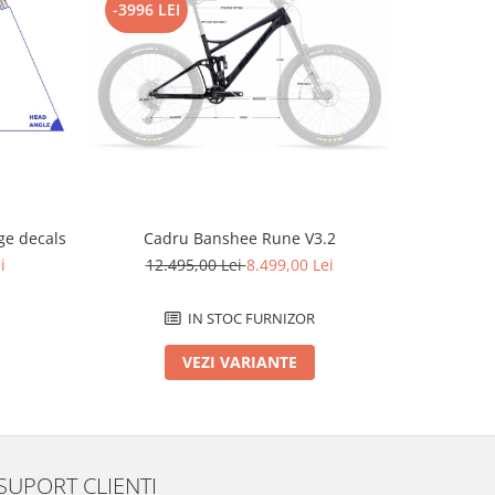
-3996 LEI
-2796 L
e decals
Cadru Banshee Rune V3.2
Cad
i
12.495,00 Lei
8.499,00 Lei
12.
IN STOC FURNIZOR
VEZI VARIANTE
SUPORT CLIENTI