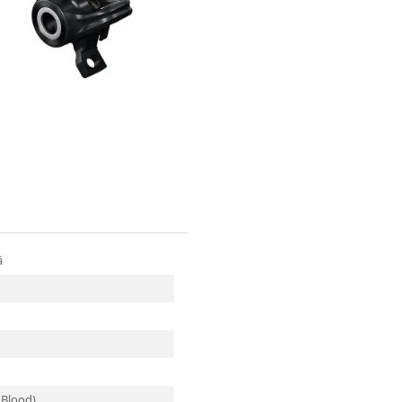
că
 Blood)