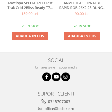
Anvelopa SPECIALIZED Fast
ANVELOPA SCHWALBE
Trak Grid 2Bliss Ready T7 -
RAPID ROB 26X2.25 DUNGA
29x2.35 Black - Tubeless
ALBA
139,00 Lei
90,00 Lei
Pliabil
IN STOC
IN STOC
ADAUGA IN COS
ADAUGA IN COS
SOCIAL
Urmareste-ne in social media
SUPORT CLIENTI
0745707007
office@bisbike.ro