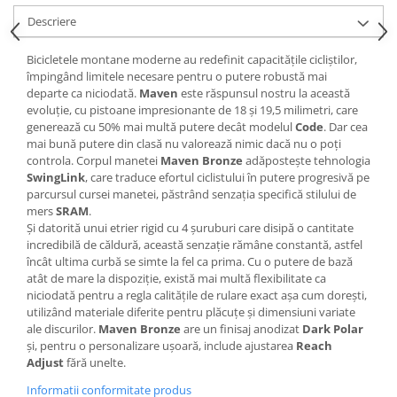
Roți spate
Descriere
Set roți
Accesorii roți
Bicicletele montane moderne au redefinit capacitățile cicliștilor,
Roți față
împingând limitele necesare pentru o putere robustă mai
departe ca niciodată.
Maven
este răspunsul nostru la această
Schimbătoare
evoluție, cu pistoane impresionante de 18 și 19,5 milimetri, care
Schimbătoare față
generează cu 50% mai multă putere decât modelul
Code
. Dar cea
mai bună putere din clasă nu valorează nimic dacă nu o poți
Schimbătoare spate
controla. Corpul manetei
Maven Bronze
adăpostește tehnologia
Piese schimbătoare
SwingLink
, care traduce efortul ciclistului în putere progresivă pe
Șei
parcursul cursei manetei, păstrând senzația specifică stilului de
mers
SRAM
.
Tije sa
Și datorită unui etrier rigid cu 4 șuruburi care disipă o cantitate
incredibilă de căldură, această senzație rămâne constantă, astfel
Tije telescopice
încât ultima curbă se simte la fel ca prima. Cu o putere de bază
Coliere tije șa
atât de mare la dispoziție, există mai multă flexibilitate ca
Manete tije telescopice
niciodată pentru a regla calitățile de rulare exact așa cum dorești,
utilizând materiale diferite pentru plăcuțe și dimensiuni variate
Piese tije sa
ale discurilor.
Maven Bronze
are un finisaj anodizat
Dark Polar
Tije fixe
și, pentru o personalizare ușoară, include ajustarea
Reach
Tubeless și soluții anti-pană
Adjust
fără unelte.
Amortizoare spate
Informatii conformitate produs