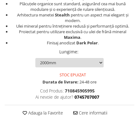
Plăcuțele organice sunt standard, asigurând cea mai bună
Lanțuri
modulare și o experiență de rulare silențioasă.
Arhitectura manetei
Stealth
pentru un aspect mai elegant și
Za conectare rapidă
modern.
Manete Schimbător, Frâna, Combo
Ulei mineral pentru întreținere redusă și performanță optimă.
Proiectat pentru utilizare exclusivă cu ulei de frână mineral
Manete frână
Maxima
.
Finisaj anodizat
Dark Polar
.
Manete combo
Piese manete
Lungime
:
Manete schimbător
Manșoane și ghidolină
STOC EPUIZAT
Ghidolină
Durata de livrare:
24-48 ore
Accesorii
Cod Produs:
710845905995
Manșoane
Ai nevoie de ajutor?
0745707007
Pedale
Pinioane
Adauga la Favorite
Cere informatii
Pipe
Roți