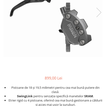
Accesorii
Diverse
Camere
Pompe
Încălțăminte
Cuvete (headset)
Produse întreținere
Frâne
Scaune copii
Frâne pe jantă
Scule și dispozitive
Discuri (rotoare)
Sisteme antifurt
Plăcuțe frână
Sonerii
Saboți
Suporți și portbagaje auto
Piese frâne
Frâne pe disc
Furci
Furci fixe
Piese furci
899,00 Lei
Furci cu suspensie
Pistoane de 18 și 19,5 milimetri pentru cea mai bună putere din
Ghidaje și întinzătoare lanț
clasă.
SwingLink
pentru senzația specifică manetelor
SRAM
.
Ghidoane și atașabile
Etrier rigid cu 4 pistoane, oferind cea mai bună gestionare a căldurii
Jante
și acces mai ușor la șuruburi.