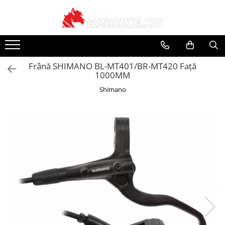
Biciclete
Biciclete Electrice
PIESE
Accesorii
Echipamente
Închirieri
Mountain bike
E-Commuter Bikes
Angrenaje
Apărători
Căști
Suporți și portbagaje
Frână SHIMANO BL-MT401/BR-MT420 Față
Șosea-gravel
E-Road Bikes
Braț angrenaj
Bidoane și suporți
Pantaloni
1000MM
Plăci foi angrenaj
Trekking-oraș
E-Mountain Bikes
Borsete și genți
Tricouri
Shimano
Anvelope
Copii
Ciclocomputere
Jachete
Butuci
Street-Dirt
Coșuri
Mănuși
Butuci spate
BMX
Cricuri
Protecții
Piese butuci
Damă
Diverse
Căciuli, Șepci, Bandane
Butuci față
E-bike
Încălzitoare
Butuci pedalieri
Huse și suporți telefon
Rucsaci
Filet
Localizare GPS
Ochelari
Press-fit
Cadre
Lumini și reflectorizante
Huse Pantofi
Piese și accesorii