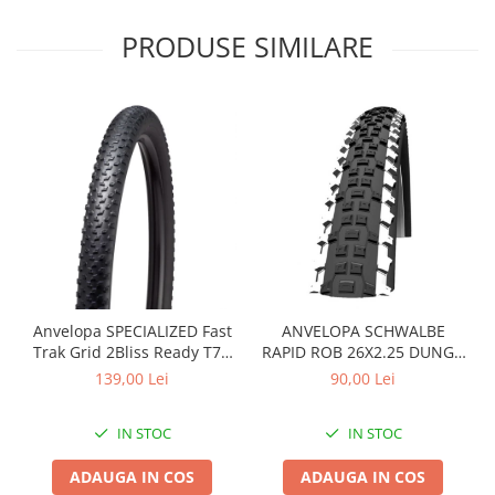
Arcuri
PRODUSE SIMILARE
Groupset
Anvelopa SPECIALIZED Fast
ANVELOPA SCHWALBE
Trak Grid 2Bliss Ready T7 -
RAPID ROB 26X2.25 DUNGA
29x2.35 Black - Tubeless
ALBA
139,00 Lei
90,00 Lei
Pliabil
IN STOC
IN STOC
ADAUGA IN COS
ADAUGA IN COS