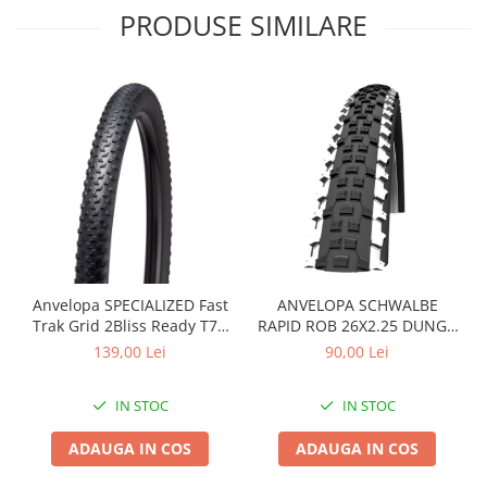
PRODUSE SIMILARE
Arcuri
Groupset
Anvelopa SPECIALIZED Fast
ANVELOPA SCHWALBE
Trak Grid 2Bliss Ready T7 -
RAPID ROB 26X2.25 DUNGA
29x2.35 Black - Tubeless
ALBA
139,00 Lei
90,00 Lei
Pliabil
IN STOC
IN STOC
ADAUGA IN COS
ADAUGA IN COS