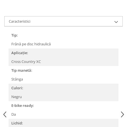
Lanțuri
Za conectare rapidă
Caracteristici
Manete Schimbător, Frâna, Combo
Manete frână
Tip:
Manete combo
Frână pe disc hidraulică
Piese manete
Aplicație:
Manete schimbător
Manșoane și ghidolină
Cross Country XC
Ghidolină
Tip manetă:
Accesorii
Stânga
Manșoane
Culori:
Pedale
Negru
Pinioane
E-bike ready:
Pipe
Da
Roți
Lichid: