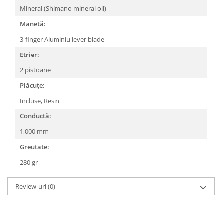
Roți spate
Mineral (Shimano mineral oil)
Set roți
Manetă:
Accesorii roți
3-finger Aluminiu lever blade
Roți față
Schimbătoare
Etrier:
Schimbătoare față
2 pistoane
Schimbătoare spate
Plăcuțe:
Piese schimbătoare
Incluse, Resin
Șei
Conductă:
Tije sa
1,000 mm
Tije telescopice
Greutate:
Coliere tije șa
280 gr
Manete tije telescopice
Piese tije sa
Review-uri
(0)
Tije fixe
Tubeless și soluții anti-pană
Amortizoare spate