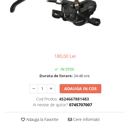
Accesorii
Diverse
Camere
Pompe
Încălțăminte
Cuvete (headset)
Produse întreținere
Frâne
Scaune copii
Frâne pe jantă
Scule și dispozitive
Discuri (rotoare)
Sisteme antifurt
Plăcuțe frână
Sonerii
Saboți
180,00 Lei
Suporți și portbagaje auto
Piese frâne
IN STOC
Frâne pe disc
Durata de livrare:
24-48 ore
Furci
Furci fixe
ADAUGA IN COS
Piese furci
Cod Produs:
4524667881483
Furci cu suspensie
Ai nevoie de ajutor?
0745707007
Ghidaje și întinzătoare lanț
Ghidoane și atașabile
Adauga la Favorite
Cere informatii
Jante