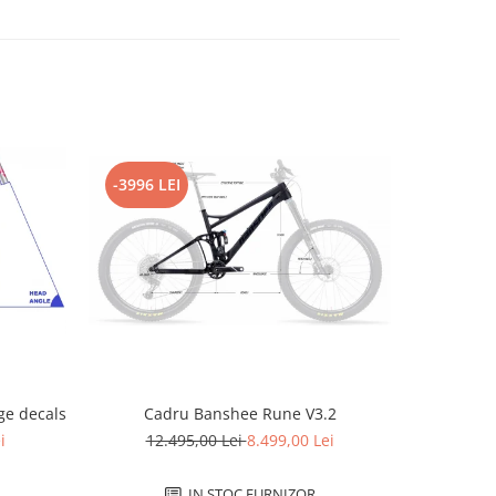
-3996 LEI
-2796 L
e decals
Cadru Banshee Rune V3.2
Cad
i
12.495,00 Lei
8.499,00 Lei
12.
IN STOC FURNIZOR