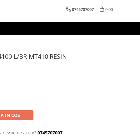
0745707007
0,00
100-L/BR-MT410 RESIN
A IN COS
Ai nevoie de ajutor?
0745707007