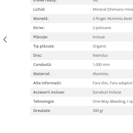
E-bike ready:
Nu
Lanțuri
Lichid:
Mineral (Shimano miner
Za conectare rapidă
Manetă:
2-finger Aluminiu leve
Manete Schimbător, Frâna, Combo
Etrier:
2 pistoane
Manete frână
Plăcuțe:
incluse
Manete combo
Tip plăcuțe:
Organic
Piese manete
Disc:
Neinclus
Manete schimbător
Manșoane și ghidolină
Conductă:
1,000 mm
Ghidolină
Material:
Aluminiu
Accesorii
Alte informații:
Fara disc, Fara adapto
Manșoane
Accesorii incluse:
Suruburi incluse
Pedale
Tehnologie:
One-Way-Bleeding, I-s
Pinioane
Greutate:
300 gr
Pipe
Roți