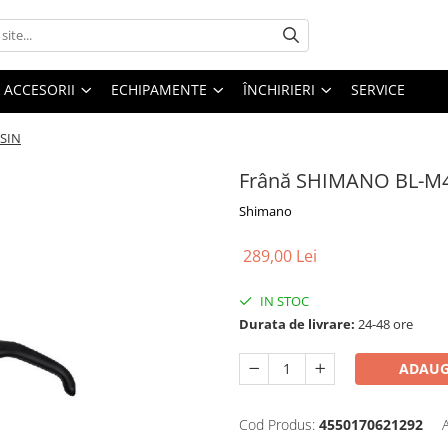
ACCESORII
ECHIPAMENTE
ÎNCHIRIERI
SERVICE
SIN
Frână SHIMANO BL-M4
Shimano
289,00 Lei
IN STOC
Durata de livrare:
24-48 ore
ADAUG
Cod Produs:
4550170621292