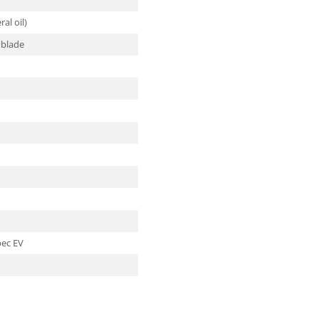
al oil)
r blade
r
pec EV