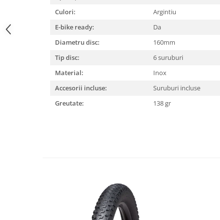
Culori:
Argintiu
Lanțuri
E-bike ready:
Da
Za conectare rapidă
Manete Schimbător, Frâna, Combo
Diametru disc:
160mm
Manete frână
Tip disc:
6 suruburi
Manete combo
Material:
Inox
Piese manete
Accesorii incluse:
Suruburi incluse
Manete schimbător
Greutate:
138 gr
Manșoane și ghidolină
Ghidolină
Accesorii
Manșoane
Pedale
Pinioane
Pipe
Roți