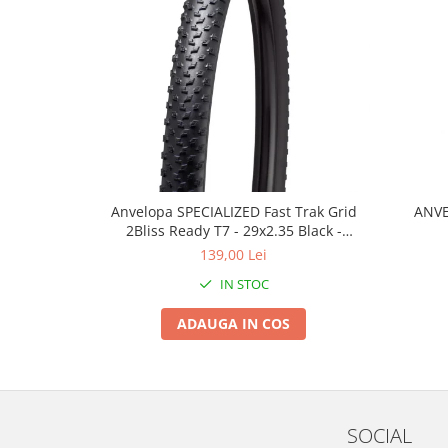
Roți spate
Set roți
Accesorii roți
Roți față
Schimbătoare
Schimbătoare față
Schimbătoare spate
Piese schimbătoare
Anvelopa SPECIALIZED Fast Trak Grid
ANVE
Șei
2Bliss Ready T7 - 29x2.35 Black -
Tije sa
Tubeless Pliabil
139,00 Lei
Tije telescopice
IN STOC
Coliere tije șa
ADAUGA IN COS
Manete tije telescopice
Piese tije sa
Tije fixe
Tubeless și soluții anti-pană
SOCIAL
Amortizoare spate