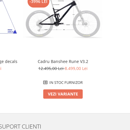
-3996 LEI
-2796 L
e decals
Cadru Banshee Rune V3.2
Cad
i
12.495,00 Lei
8.499,00 Lei
12.
IN STOC FURNIZOR
VEZI VARIANTE
SUPORT CLIENTI