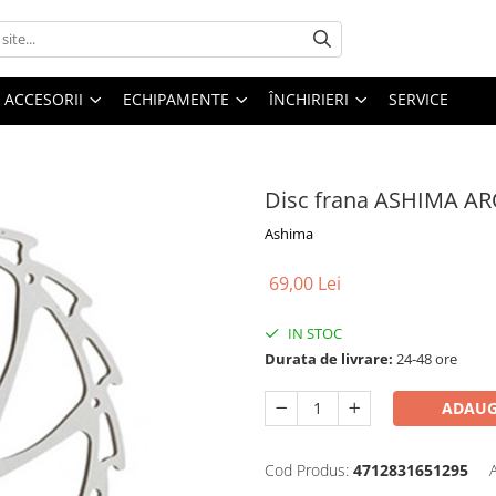
ACCESORII
ECHIPAMENTE
ÎNCHIRIERI
SERVICE
Disc frana ASHIMA A
Ashima
69,00 Lei
IN STOC
Durata de livrare:
24-48 ore
ADAUG
Cod Produs:
4712831651295