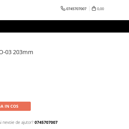
0745707007
0,00
RO-03 203mm
A IN COS
Ai nevoie de ajutor?
0745707007