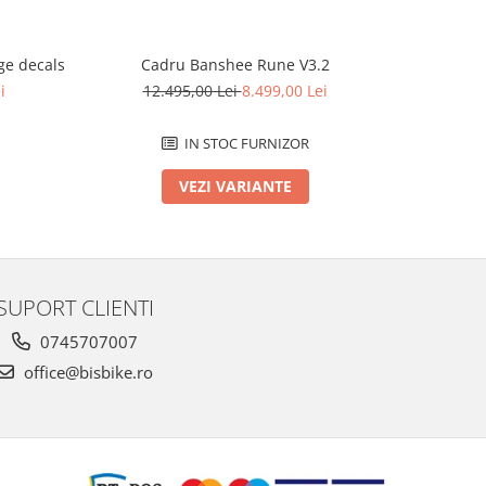
e decals
Cadru Banshee Rune V3.2
Cad
i
12.495,00 Lei
8.499,00 Lei
12.
IN STOC FURNIZOR
VEZI VARIANTE
SUPORT CLIENTI
0745707007
office@bisbike.ro