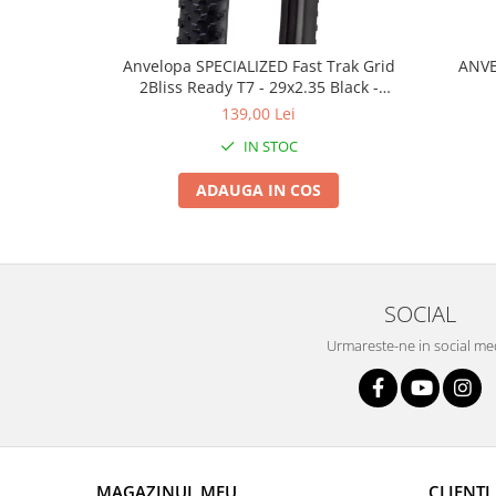
Roți spate
Set roți
Accesorii roți
Anvelopa SPECIALIZED Fast Trak Grid
ANVE
2Bliss Ready T7 - 29x2.35 Black -
Roți față
Tubeless Pliabil
139,00 Lei
Schimbătoare
IN STOC
Schimbătoare față
Schimbătoare spate
ADAUGA IN COS
Piese schimbătoare
Șei
Tije sa
Tije telescopice
SOCIAL
Coliere tije șa
Urmareste-ne in social me
Manete tije telescopice
Piese tije sa
Tije fixe
Tubeless și soluții anti-pană
Amortizoare spate
MAGAZINUL MEU
CLIENTI