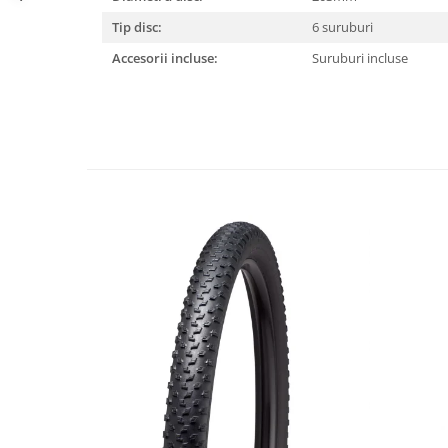
Lanțuri
Tip disc:
6 suruburi
Za conectare rapidă
Accesorii incluse:
Suruburi incluse
Manete Schimbător, Frâna, Combo
Manete frână
Manete combo
Piese manete
Manete schimbător
Manșoane și ghidolină
Ghidolină
Accesorii
Manșoane
Pedale
Pinioane
Pipe
Roți