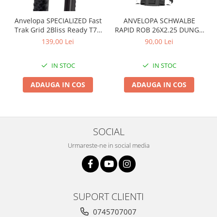
Arcuri
Anvelopa SPECIALIZED Fast
ANVELOPA SCHWALBE
Groupset
Trak Grid 2Bliss Ready T7 -
RAPID ROB 26X2.25 DUNGA
29x2.35 Black - Tubeless
ALBA
139,00 Lei
90,00 Lei
Pliabil
IN STOC
IN STOC
ADAUGA IN COS
ADAUGA IN COS
SOCIAL
Urmareste-ne in social media
SUPORT CLIENTI
0745707007