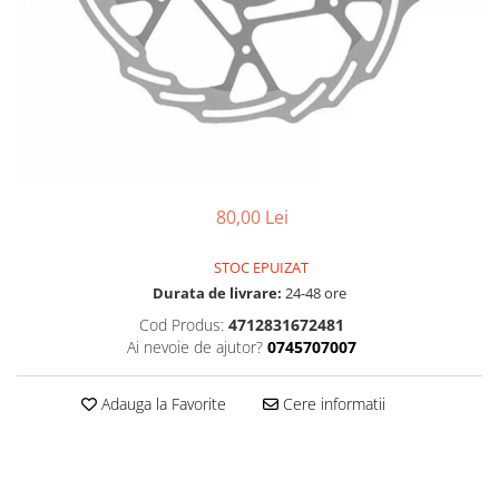
Accesorii
Diverse
Camere
Pompe
Încălțăminte
Cuvete (headset)
Produse întreținere
Frâne
Scaune copii
Frâne pe jantă
Scule și dispozitive
Discuri (rotoare)
Sisteme antifurt
Plăcuțe frână
Sonerii
Saboți
80,00 Lei
Suporți și portbagaje auto
Piese frâne
STOC EPUIZAT
Frâne pe disc
Durata de livrare:
24-48 ore
Furci
Cod Produs:
4712831672481
Furci fixe
Ai nevoie de ajutor?
0745707007
Piese furci
Furci cu suspensie
Adauga la Favorite
Cere informatii
Ghidaje și întinzătoare lanț
Ghidoane și atașabile
Jante