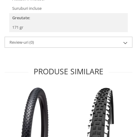
Roți spate
Suruburi incluse
Set roți
Accesorii roți
Greutate:
Roți față
171 gr
Schimbătoare
Schimbătoare față
Review-uri
(0)
Schimbătoare spate
Piese schimbătoare
Șei
PRODUSE SIMILARE
Tije sa
Tije telescopice
Coliere tije șa
Manete tije telescopice
Piese tije sa
Tije fixe
Tubeless și soluții anti-pană
Amortizoare spate