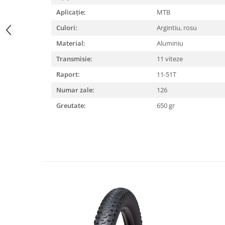
Aplicație:
MTB
Lanțuri
Culori:
Argintiu, rosu
Za conectare rapidă
Manete Schimbător, Frâna, Combo
Material:
Aluminiu
Manete frână
Transmisie:
11 viteze
Manete combo
Raport:
11-51T
Piese manete
Numar zale:
126
Manete schimbător
Greutate:
650 gr
Manșoane și ghidolină
Ghidolină
Accesorii
Manșoane
Pedale
Pinioane
Pipe
Roți