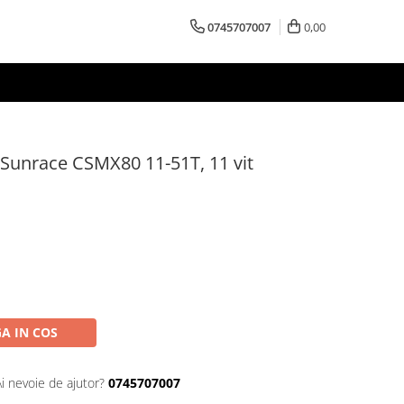
0745707007
0,00
Sunrace CSMX80 11-51T, 11 vit
A IN COS
Ai nevoie de ajutor?
0745707007