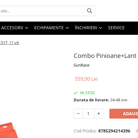
ACCESORII
ECHIPAMENTE
ÎNCHIRIERI
SERVICE
1T, 11 vit
Combo Pinioane+Lant 
SunRace
559,00 Lei
IN STOC
Durata de livrare:
24-48 ore
ADAUG
Cod Produs:
8785294214396