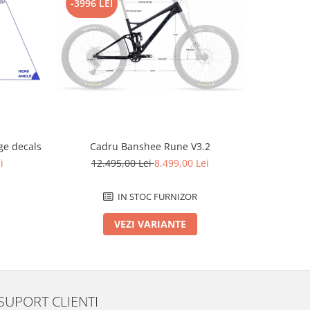
-3996 LEI
-2796 L
e decals
Cadru Banshee Rune V3.2
Cad
i
12.495,00 Lei
8.499,00 Lei
12.
IN STOC FURNIZOR
VEZI VARIANTE
SUPORT CLIENTI