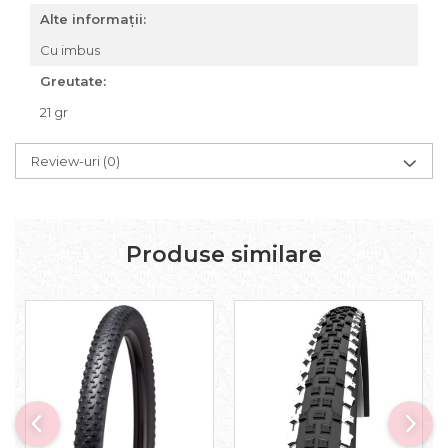
Alte informații:
Accesorii roți
Roți față
Cu imbus
Schimbătoare
Greutate:
Schimbătoare față
21 gr
Schimbătoare spate
Piese schimbătoare
Review-uri
(0)
Șei
Tije sa
Tije telescopice
Produse similare
Coliere tije șa
Manete tije telescopice
Piese tije sa
Tije fixe
Tubeless și soluții anti-pană
Amortizoare spate
Arcuri
Groupset