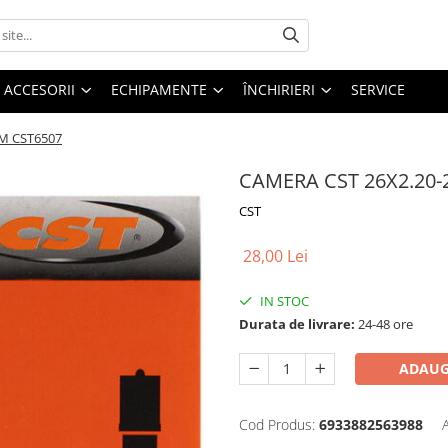
ACCESORII
ECHIPAMENTE
ÎNCHIRIERI
SERVICE
MM CST6507
CAMERA CST 26X2.20-2
CST
28,00 Lei
IN STOC
Durata de livrare:
24-48 ore
ADAUG
Cod Produs:
6933882563988