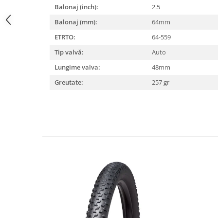
Balonaj (inch):
2.5
Lanțuri
Balonaj (mm):
64mm
Za conectare rapidă
ETRTO:
64-559
Manete Schimbător, Frâna, Combo
Tip valvă:
Auto
Manete frână
Lungime valva:
48mm
Manete combo
Piese manete
Greutate:
257 gr
Manete schimbător
Manșoane și ghidolină
Ghidolină
Accesorii
Manșoane
Pedale
Pinioane
Pipe
Roți