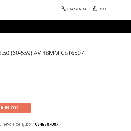
0745707007
0,00
.50 (60-559) AV 48MM CST6507
A IN COS
Ai nevoie de ajutor?
0745707007