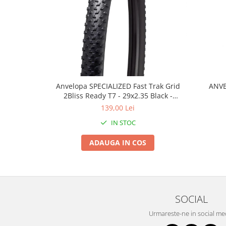
Roți spate
Set roți
Accesorii roți
Roți față
Schimbătoare
Schimbătoare față
Schimbătoare spate
Anvelopa SPECIALIZED Fast Trak Grid
ANVE
Piese schimbătoare
2Bliss Ready T7 - 29x2.35 Black -
Tubeless Pliabil
139,00 Lei
Șei
IN STOC
Tije sa
Tije telescopice
ADAUGA IN COS
Coliere tije șa
Manete tije telescopice
Piese tije sa
Tije fixe
SOCIAL
Tubeless și soluții anti-pană
Urmareste-ne in social me
Amortizoare spate