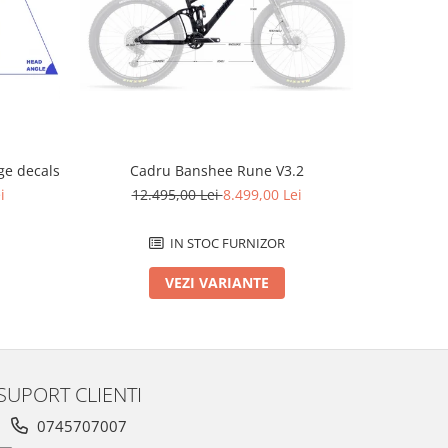
-2796 L
e decals
Cadru Banshee Rune V3.2
Cad
i
12.495,00 Lei
8.499,00 Lei
12.
IN STOC FURNIZOR
VEZI VARIANTE
SUPORT CLIENTI
0745707007