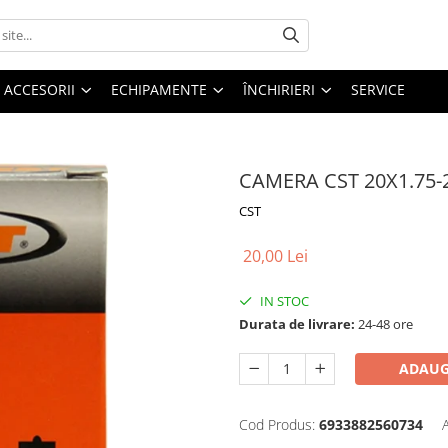
ACCESORII
ECHIPAMENTE
ÎNCHIRIERI
SERVICE
CAMERA CST 20X1.75-
CST
20,00 Lei
IN STOC
Durata de livrare:
24-48 ore
ADAUG
Cod Produs:
6933882560734