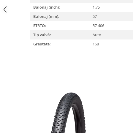
Balonaj (inch):
1.75
Lanțuri
Balonaj (mm):
57
Za conectare rapidă
Manete Schimbător, Frâna, Combo
ETRTO:
57-406
Manete frână
Tip valvă:
Auto
Manete combo
Greutate:
168
Piese manete
Manete schimbător
Manșoane și ghidolină
Ghidolină
Accesorii
Manșoane
Pedale
Pinioane
Pipe
Roți