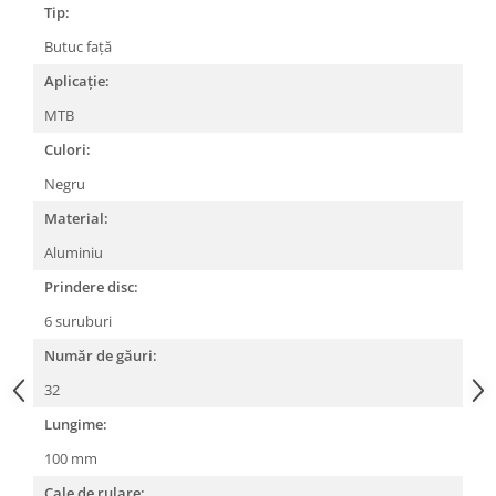
Tip:
Lanțuri
Butuc față
Za conectare rapidă
Aplicație:
Manete Schimbător, Frâna, Combo
MTB
Manete frână
Culori:
Manete combo
Piese manete
Negru
Manete schimbător
Material:
Manșoane și ghidolină
Aluminiu
Ghidolină
Prindere disc:
Accesorii
6 suruburi
Manșoane
Număr de găuri:
Pedale
32
Pinioane
Lungime:
Pipe
100 mm
Roți
Cale de rulare: