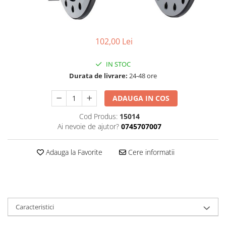
Accesorii
Diverse
Camere
Pompe
Încălțăminte
Cuvete (headset)
Produse întreținere
102,00 Lei
Frâne
Scaune copii
Frâne pe jantă
Scule și dispozitive
IN STOC
Discuri (rotoare)
Sisteme antifurt
Durata de livrare:
24-48 ore
Plăcuțe frână
Sonerii
Saboți
ADAUGA IN COS
Suporți și portbagaje auto
Piese frâne
Cod Produs:
15014
Frâne pe disc
Ai nevoie de ajutor?
0745707007
Furci
Adauga la Favorite
Cere informatii
Furci fixe
Piese furci
Furci cu suspensie
Ghidaje și întinzătoare lanț
Caracteristici
Ghidoane și atașabile
Jante