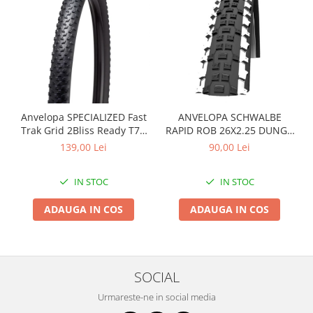
Arcuri
Groupset
Anvelopa SPECIALIZED Fast
ANVELOPA SCHWALBE
Trak Grid 2Bliss Ready T7 -
RAPID ROB 26X2.25 DUNGA
29x2.35 Black - Tubeless
ALBA
139,00 Lei
90,00 Lei
Pliabil
IN STOC
IN STOC
ADAUGA IN COS
ADAUGA IN COS
SOCIAL
Urmareste-ne in social media