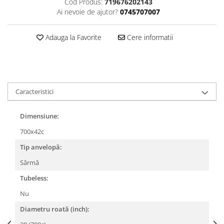
Cod Produs:
719676202143
Ai nevoie de ajutor?
0745707007
Lanțuri
Za conectare rapidă
Adauga la Favorite
Cere informatii
Manete Schimbător, Frâna, Combo
Manete frână
Manete combo
Piese manete
Caracteristici
Manete schimbător
Manșoane și ghidolină
Dimensiune:
Ghidolină
700x42c
Accesorii
Tip anvelopă:
Manșoane
Sârmă
Pedale
Tubeless:
Pinioane
Nu
Pipe
Diametru roată (inch):
Roți