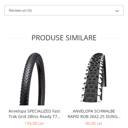
Arcuri
Review-uri
(0)
Groupset
PRODUSE SIMILARE
Anvelopa SPECIALIZED Fast
ANVELOPA SCHWALBE
Trak Grid 2Bliss Ready T7 -
RAPID ROB 26X2.25 DUNGA
29x2.35 Black - Tubeless
ALBA
139,00 Lei
90,00 Lei
Pliabil