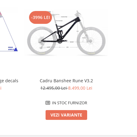
-3996 LEI
-2796 L
e decals
Cadru Banshee Rune V3.2
Cad
i
12.495,00 Lei
8.499,00 Lei
12.
IN STOC FURNIZOR
VEZI VARIANTE