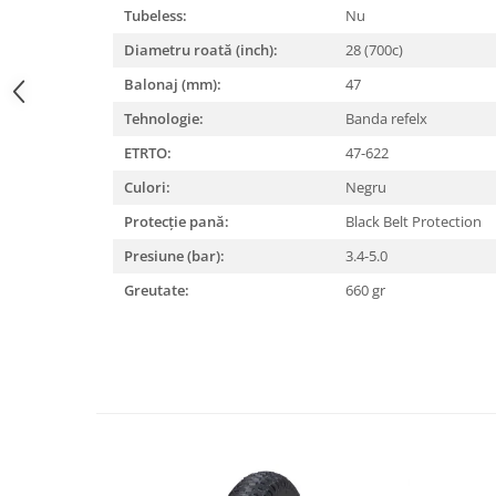
Tubeless:
Nu
Lanțuri
Diametru roată (inch):
28 (700c)
Za conectare rapidă
Balonaj (mm):
47
Manete Schimbător, Frâna, Combo
Tehnologie:
Banda refelx
Manete frână
ETRTO:
47-622
Manete combo
Piese manete
Culori:
Negru
Manete schimbător
Protecție pană:
Black Belt Protection
Manșoane și ghidolină
Presiune (bar):
3.4-5.0
Ghidolină
Greutate:
660 gr
Accesorii
Manșoane
Pedale
Pinioane
Pipe
Roți