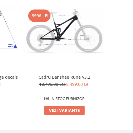
-3996 LEI
-2796 L
e decals
Cadru Banshee Rune V3.2
Cad
i
12.495,00 Lei
8.499,00 Lei
12.
IN STOC FURNIZOR
VEZI VARIANTE