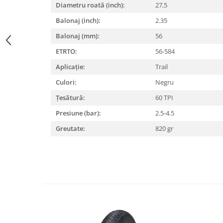
Diametru roată (inch):
27,5
Lanțuri
Balonaj (inch):
2.35
Za conectare rapidă
Balonaj (mm):
56
Manete Schimbător, Frâna, Combo
ETRTO:
56-584
Manete frână
Aplicație:
Trail
Manete combo
Culori:
Negru
Piese manete
Manete schimbător
Țesătură:
60 TPI
Manșoane și ghidolină
Presiune (bar):
2.5-4.5
Ghidolină
Greutate:
820 gr
Accesorii
Manșoane
Pedale
Pinioane
Pipe
Roți