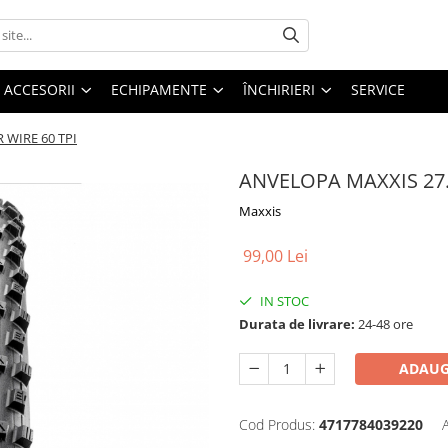
ACCESORII
ECHIPAMENTE
ÎNCHIRIERI
SERVICE
 WIRE 60 TPI
ANVELOPA MAXXIS 27.
Maxxis
99,00 Lei
IN STOC
Durata de livrare:
24-48 ore
ADAUG
Cod Produs:
4717784039220