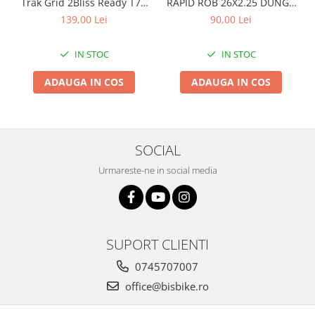
Trak Grid 2Bliss Ready T7 -
RAPID ROB 26X2.25 DUNGA
29x2.35 Black - Tubeless
ALBA
139,00 Lei
90,00 Lei
Pliabil
IN STOC
IN STOC
ADAUGA IN COS
ADAUGA IN COS
SOCIAL
Urmareste-ne in social media
SUPORT CLIENTI
0745707007
office@bisbike.ro