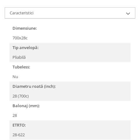
Lanțuri
Caracteristici
Za conectare rapidă
Manete Schimbător, Frâna, Combo
Dimensiune:
Manete frână
700x28c
Manete combo
Tip anvelopă:
Piese manete
Pliabilă
Manete schimbător
Tubeless:
Manșoane și ghidolină
Nu
Ghidolină
Accesorii
Diametru roată (inch):
Manșoane
28 (700c)
Pedale
Balonaj (mm):
Pinioane
28
Pipe
ETRTO:
Roți
28-622