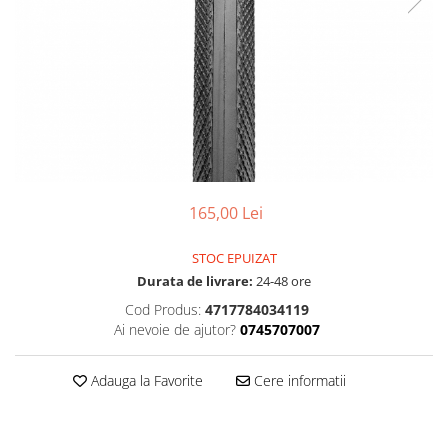
Accesorii
Diverse
Camere
Pompe
Încălțăminte
Cuvete (headset)
Produse întreținere
Frâne
Scaune copii
Frâne pe jantă
Scule și dispozitive
Discuri (rotoare)
Sisteme antifurt
Plăcuțe frână
Sonerii
Saboți
165,00 Lei
Suporți și portbagaje auto
Piese frâne
Frâne pe disc
STOC EPUIZAT
Furci
Durata de livrare:
24-48 ore
Furci fixe
Cod Produs:
4717784034119
Piese furci
Ai nevoie de ajutor?
0745707007
Furci cu suspensie
Ghidaje și întinzătoare lanț
Adauga la Favorite
Cere informatii
Ghidoane și atașabile
Jante