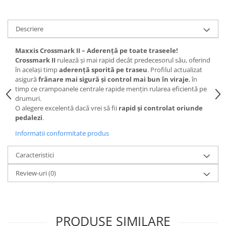
Lanțuri
Za conectare rapidă
Descriere
Manete Schimbător, Frâna, Combo
Maxxis Crossmark II – Aderență pe toate traseele!
Manete frână
Crossmark II
rulează și mai rapid decât predecesorul său, oferind
în același timp
aderență sporită pe traseu
. Profilul actualizat
Manete combo
asigură
frânare mai sigură și control mai bun în viraje
, în
Piese manete
timp ce crampoanele centrale rapide mențin rularea eficientă pe
Manete schimbător
drumuri.
O alegere excelentă dacă vrei să fii
rapid și controlat oriunde
Manșoane și ghidolină
pedalezi
.
Ghidolină
Informatii conformitate produs
Accesorii
Manșoane
Caracteristici
Pedale
Review-uri
(0)
Pinioane
Pipe
Roți
PRODUSE SIMILARE