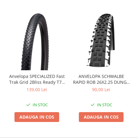
Roți spate
Set roți
Accesorii roți
Roți față
Schimbătoare
Schimbătoare față
Schimbătoare spate
Piese schimbătoare
Șei
Tije sa
Anvelopa SPECIALIZED Fast
ANVELOPA SCHWALBE
Trak Grid 2Bliss Ready T7 -
RAPID ROB 26X2.25 DUNGA
Tije telescopice
29x2.35 Black - Tubeless
ALBA
139,00 Lei
90,00 Lei
Coliere tije șa
Pliabil
Manete tije telescopice
IN STOC
IN STOC
Piese tije sa
ADAUGA IN COS
ADAUGA IN COS
Tije fixe
Tubeless și soluții anti-pană
Amortizoare spate