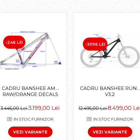
-246 LEI
-3996 LEI
CADRU BANSHEE AMP
CADRU BANSHEE RUNE
RAW/ORANGE DECALS
V3.2
3.199,00 Lei
8.499,00 Le
3.445,00 Lei
12.495,00 Lei
IN STOC FURNIZOR
IN STOC FURNIZOR
VEZI VARIANTE
VEZI VARIANTE