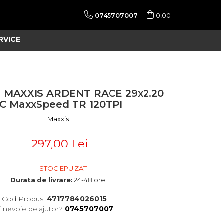
0745707007
0,00
RVICE
a MAXXIS ARDENT RACE 29x2.20
C MaxxSpeed TR 120TPI
Maxxis
297,00 Lei
STOC EPUIZAT
Durata de livrare:
24-48 ore
Cod Produs:
4717784026015
i nevoie de ajutor?
0745707007