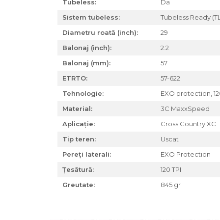
Tubeless:
Da
Za conectare rapidă
Sistem tubeless:
Tubeless Ready (T
Manete Schimbător, Frâna,
Combo
Diametru roată (inch):
29
Manete frână
Balonaj (inch):
2.2
Manete combo
Balonaj (mm):
57
Piese manete
ETRTO:
57-622
Manete schimbător
Tehnologie:
EXO protection, 12
Manșoane și ghidolină
Material:
3C MaxxSpeed
Ghidolină
Accesorii
Aplicație:
Cross Country XC
Manșoane
Tip teren:
Uscat
Pedale
Pereți laterali:
EXO Protection
Pinioane
Țesătură:
120 TPI
Pipe
Greutate:
845 gr
Roți
Roți spate
Set roți