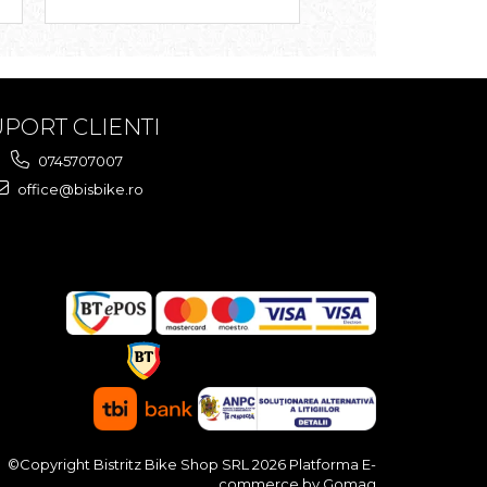
PORT CLIENTI
0745707007
office@bisbike.ro
©Copyright Bistritz Bike Shop SRL 2026
Platforma E-
commerce by Gomag