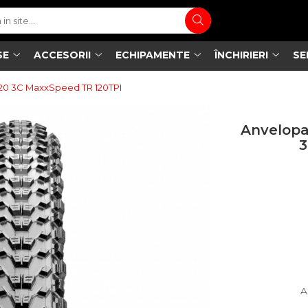
SE
ACCESORII
ECHIPAMENTE
ÎNCHIRIERI
SE
20 3C MaxxSpeed TR 120TPI
Anvelop
3
A