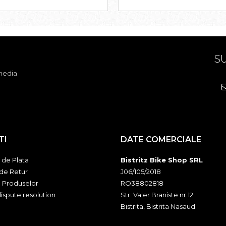
SU
media
TI
DATE COMERCIALE
de Plata
Bistritz Bike Shop SRL
 de Retur
J06/105/2018
a Produselor
RO38802818
ispute resolution
Str. Valer Braniste nr.12
Bistrita, Bistrita Nasaud