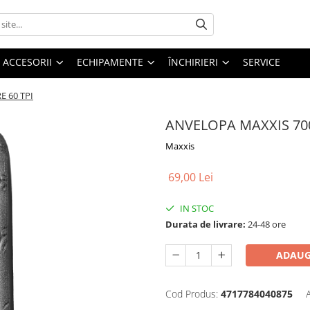
ACCESORII
ECHIPAMENTE
ÎNCHIRIERI
SERVICE
 60 TPI
ANVELOPA MAXXIS 700
Maxxis
69,00 Lei
IN STOC
Durata de livrare:
24-48 ore
ADAUG
Cod Produs:
4717784040875