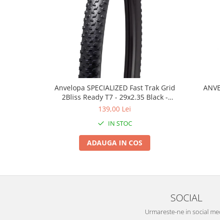
Roți spate
Set roți
Accesorii roți
Roți față
Schimbătoare
Schimbătoare față
Schimbătoare spate
Anvelopa SPECIALIZED Fast Trak Grid
ANVE
Piese schimbătoare
2Bliss Ready T7 - 29x2.35 Black -
Șei
Tubeless Pliabil
139,00 Lei
Tije sa
IN STOC
Tije telescopice
ADAUGA IN COS
Coliere tije șa
Manete tije telescopice
Piese tije sa
Tije fixe
SOCIAL
Tubeless și soluții anti-pană
Urmareste-ne in social me
Amortizoare spate