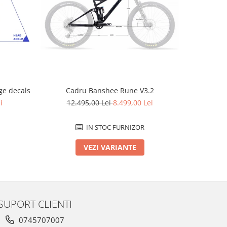
-2796 L
e decals
Cadru Banshee Rune V3.2
Cad
i
12.495,00 Lei
8.499,00 Lei
12.
IN STOC FURNIZOR
VEZI VARIANTE
SUPORT CLIENTI
0745707007