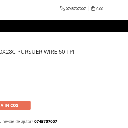
0745707007
0,00
X28C PURSUER WIRE 60 TPI
A IN COS
Ai nevoie de ajutor?
0745707007