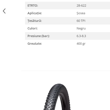
ETRTO:
28-622
Lanțuri
Aplicație:
Șosea
Za conectare rapidă
Manete Schimbător, Frâna, Combo
Țesătură:
60 TPI
Manete frână
Culori:
Negru
Manete combo
Presiune (bar):
6.3-8.3
Piese manete
Greutate:
400 gr
Manete schimbător
Manșoane și ghidolină
Ghidolină
Accesorii
Manșoane
Pedale
Pinioane
Pipe
Roți