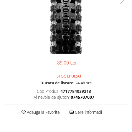
Accesorii
Diverse
Camere
Pompe
Încălțăminte
Cuvete (headset)
Produse întreținere
Frâne
Scaune copii
Frâne pe jantă
Scule și dispozitive
Discuri (rotoare)
Sisteme antifurt
Plăcuțe frână
Sonerii
Saboți
89,00 Lei
Suporți și portbagaje auto
Piese frâne
Frâne pe disc
STOC EPUIZAT
Furci
Durata de livrare:
24-48 ore
Furci fixe
Cod Produs:
4717784039213
Piese furci
Ai nevoie de ajutor?
0745707007
Furci cu suspensie
Ghidaje și întinzătoare lanț
Adauga la Favorite
Cere informatii
Ghidoane și atașabile
Jante