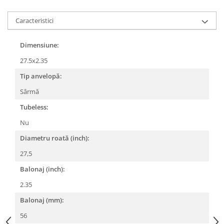
Lanțuri
Caracteristici
Za conectare rapidă
Manete Schimbător, Frâna, Combo
Dimensiune:
Manete frână
27.5x2.35
Manete combo
Tip anvelopă:
Piese manete
Sârmă
Manete schimbător
Tubeless:
Manșoane și ghidolină
Nu
Ghidolină
Accesorii
Diametru roată (inch):
Manșoane
27,5
Pedale
Balonaj (inch):
Pinioane
2.35
Pipe
Balonaj (mm):
Roți
56