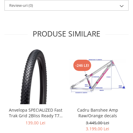
Review-uri
(0)
Arcuri
Groupset
PRODUSE SIMILARE
-246 LEI
Cadru Banshee Amp
Anvelopa SPECIALIZED Fast
Raw/Orange decals
Trak Grid 2Bliss Ready T7 -
29x2.35 Black - Tubeless
3.445,00 Lei
139,00 Lei
Pliabil
3.199,00 Lei