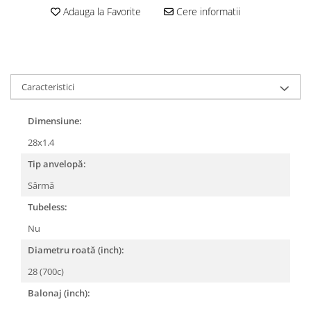
Adauga la Favorite
Cere informatii
Lanțuri
Za conectare rapidă
Manete Schimbător, Frâna, Combo
Manete frână
Caracteristici
Manete combo
Piese manete
Dimensiune:
Manete schimbător
28x1.4
Manșoane și ghidolină
Tip anvelopă:
Ghidolină
Sârmă
Accesorii
Tubeless:
Manșoane
Pedale
Nu
Pinioane
Diametru roată (inch):
Pipe
28 (700c)
Roți
Balonaj (inch):