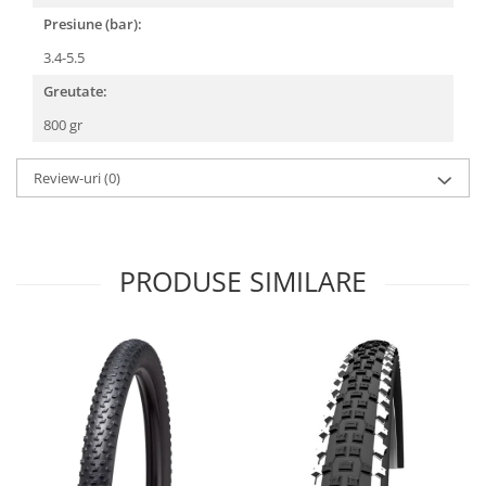
Arcuri
Presiune (bar):
Groupset
3.4-5.5
Greutate:
800 gr
Review-uri
(0)
PRODUSE SIMILARE