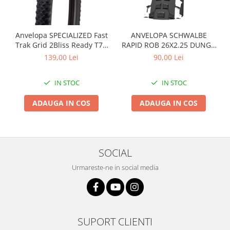
Anvelopa SPECIALIZED Fast
ANVELOPA SCHWALBE
Trak Grid 2Bliss Ready T7 -
RAPID ROB 26X2.25 DUNGA
29x2.35 Black - Tubeless
ALBA
139,00 Lei
90,00 Lei
Pliabil
IN STOC
IN STOC
ADAUGA IN COS
ADAUGA IN COS
SOCIAL
Urmareste-ne in social media
SUPORT CLIENTI