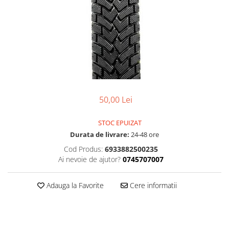
Accesorii
Diverse
Camere
Pompe
Încălțăminte
Cuvete (headset)
Produse întreținere
Frâne
Scaune copii
Frâne pe jantă
Scule și dispozitive
Discuri (rotoare)
Sisteme antifurt
Plăcuțe frână
Sonerii
Saboți
50,00 Lei
Suporți și portbagaje auto
Piese frâne
STOC EPUIZAT
Frâne pe disc
Durata de livrare:
24-48 ore
Furci
Cod Produs:
6933882500235
Furci fixe
Ai nevoie de ajutor?
0745707007
Piese furci
Furci cu suspensie
Adauga la Favorite
Cere informatii
Ghidaje și întinzătoare lanț
Ghidoane și atașabile
Jante