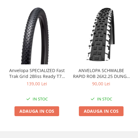
Arcuri
Groupset
Anvelopa SPECIALIZED Fast
ANVELOPA SCHWALBE
Trak Grid 2Bliss Ready T7 -
RAPID ROB 26X2.25 DUNGA
29x2.35 Black - Tubeless
ALBA
139,00 Lei
90,00 Lei
Pliabil
IN STOC
IN STOC
ADAUGA IN COS
ADAUGA IN COS