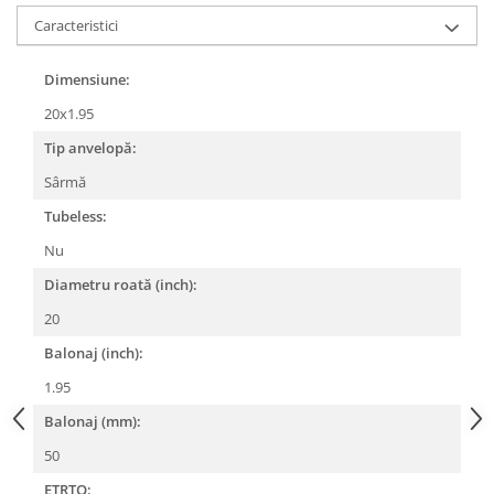
Caracteristici
Lanțuri
Za conectare rapidă
Dimensiune:
Manete Schimbător, Frâna, Combo
20x1.95
Manete frână
Tip anvelopă:
Manete combo
Piese manete
Sârmă
Manete schimbător
Tubeless:
Manșoane și ghidolină
Nu
Ghidolină
Diametru roată (inch):
Accesorii
20
Manșoane
Balonaj (inch):
Pedale
1.95
Pinioane
Balonaj (mm):
Pipe
50
Roți
ETRTO: