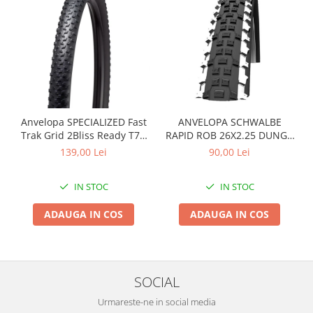
Roți spate
Set roți
Accesorii roți
Roți față
Schimbătoare
Schimbătoare față
Schimbătoare spate
Anvelopa SPECIALIZED Fast
ANVELOPA SCHWALBE
Piese schimbătoare
Trak Grid 2Bliss Ready T7 -
RAPID ROB 26X2.25 DUNGA
29x2.35 Black - Tubeless
ALBA
Șei
139,00 Lei
90,00 Lei
Pliabil
Tije sa
IN STOC
IN STOC
Tije telescopice
Coliere tije șa
ADAUGA IN COS
ADAUGA IN COS
Manete tije telescopice
Piese tije sa
Tije fixe
SOCIAL
Tubeless și soluții anti-pană
Urmareste-ne in social media
Amortizoare spate