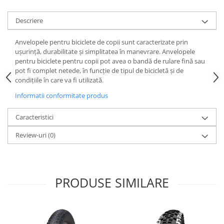
Lanțuri
Descriere
Za conectare rapidă
Manete Schimbător, Frâna, Combo
Anvelopele pentru biciclete de copii sunt caracterizate prin
ușurință, durabilitate și simplitatea în manevrare. Anvelopele
Manete frână
pentru biciclete pentru copii pot avea o bandă de rulare fină sau
Manete combo
pot fi complet netede, în funcție de tipul de bicicletă și de
condițiile în care va fi utilizată.
Piese manete
Manete schimbător
Informatii conformitate produs
Manșoane și ghidolină
Caracteristici
Ghidolină
Review-uri
(0)
Accesorii
Manșoane
Pedale
Pinioane
PRODUSE SIMILARE
Pipe
Roți