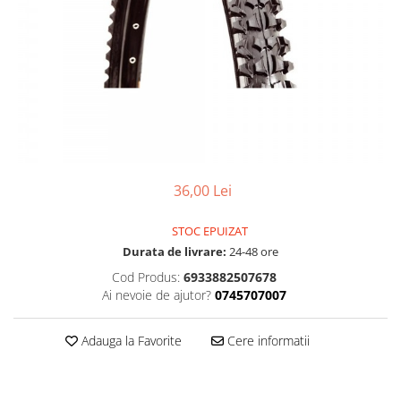
Accesorii
Diverse
Camere
Pompe
Încălțăminte
Cuvete (headset)
Produse întreținere
Frâne
Scaune copii
Frâne pe jantă
Scule și dispozitive
Discuri (rotoare)
Sisteme antifurt
Plăcuțe frână
Sonerii
Saboți
36,00 Lei
Suporți și portbagaje auto
Piese frâne
Frâne pe disc
STOC EPUIZAT
Furci
Durata de livrare:
24-48 ore
Furci fixe
Cod Produs:
6933882507678
Piese furci
Ai nevoie de ajutor?
0745707007
Furci cu suspensie
Ghidaje și întinzătoare lanț
Adauga la Favorite
Cere informatii
Ghidoane și atașabile
Jante