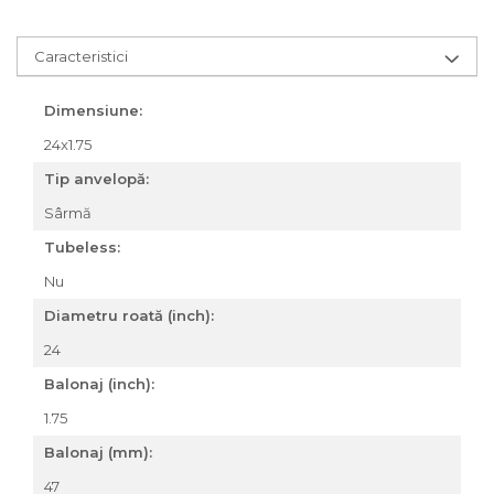
Za conectare rapidă
Manete Schimbător, Frâna,
Caracteristici
Combo
Manete frână
Dimensiune:
Manete combo
24x1.75
Piese manete
Tip anvelopă:
Manete schimbător
Manșoane și ghidolină
Sârmă
Ghidolină
Tubeless:
Accesorii
Nu
Manșoane
Diametru roată (inch):
Pedale
24
Pinioane
Balonaj (inch):
Pipe
1.75
Roți
Balonaj (mm):
Roți spate
47
Set roți