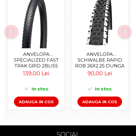
ANVELOPA
ANVELOPA
SPECIALIZED FAST
SCHWALBE RAPID
TRAK GRID 2BLISS
ROB 26X2.25 DUNGA
READY T7 - 29X2.35
ALBA
139,00 Lei
90,00 Lei
BLACK - TUBELESS
PLIABIL
In stoc
In stoc
ADAUGA IN COS
ADAUGA IN COS
SOCIAL