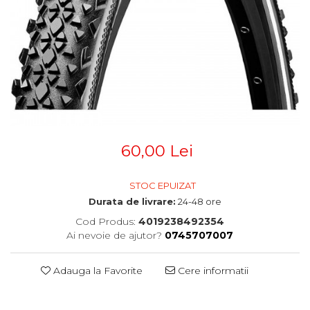
Accesorii
Diverse
Camere
Pompe
Încălțăminte
Cuvete (headset)
Produse întreținere
Frâne
Scaune copii
Frâne pe jantă
Scule și dispozitive
Discuri (rotoare)
Plăcuțe frână
Sisteme antifurt
Saboți
Sonerii
Piese frâne
Suporți și portbagaje auto
60,00 Lei
Frâne pe disc
Furci
STOC EPUIZAT
Furci fixe
Durata de livrare:
24-48 ore
Piese furci
Cod Produs:
4019238492354
Furci cu suspensie
Ai nevoie de ajutor?
0745707007
Ghidaje și întinzătoare lanț
Ghidoane și atașabile
Adauga la Favorite
Cere informatii
Jante
Lanțuri