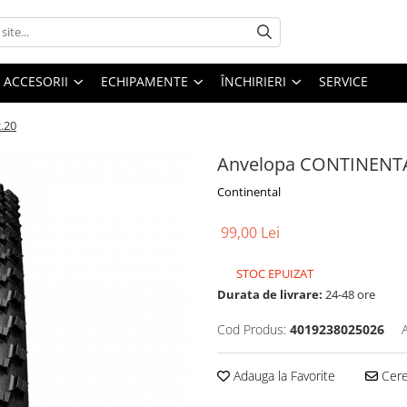
ACCESORII
ECHIPAMENTE
ÎNCHIRIERI
SERVICE
.20
Anvelopa CONTINENTA
Continental
99,00 Lei
STOC EPUIZAT
Durata de livrare:
24-48 ore
Cod Produs:
4019238025026
Adauga la Favorite
Cere 