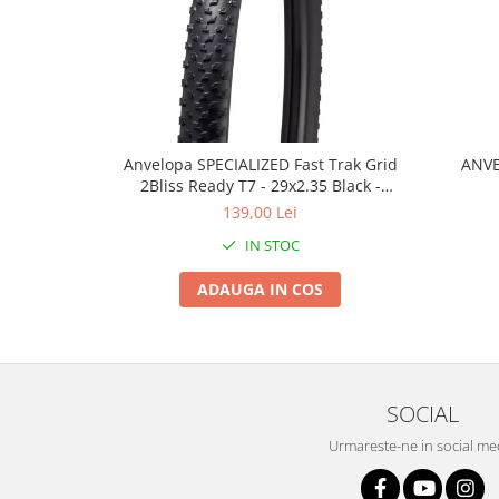
Roți spate
Set roți
Accesorii roți
Roți față
Schimbătoare
Schimbătoare față
Anvelopa SPECIALIZED Fast Trak Grid
ANVE
Schimbătoare spate
2Bliss Ready T7 - 29x2.35 Black -
Tubeless Pliabil
Piese schimbătoare
139,00 Lei
Șei
IN STOC
Tije sa
ADAUGA IN COS
Tije telescopice
Coliere tije șa
Manete tije telescopice
Piese tije sa
SOCIAL
Tije fixe
Urmareste-ne in social me
Tubeless și soluții anti-pană
Amortizoare spate