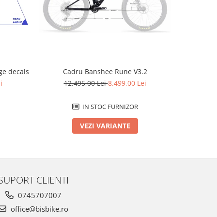
-2796 L
e decals
Cadru Banshee Rune V3.2
Cad
i
12.495,00 Lei
8.499,00 Lei
12.
IN STOC FURNIZOR
VEZI VARIANTE
SUPORT CLIENTI
0745707007
office@bisbike.ro