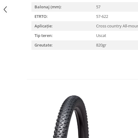
Balonaj (mm):
57
Lanțuri
ETRTO:
57-622
Za conectare rapidă
Manete Schimbător, Frâna, Combo
Aplicație:
Cross country All-mou
Manete frână
Tip teren:
Uscat
Manete combo
Greutate:
820gr
Piese manete
Manete schimbător
Manșoane și ghidolină
Ghidolină
Accesorii
Manșoane
Pedale
Pinioane
Pipe
Roți