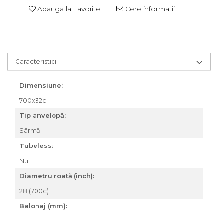
Adauga la Favorite
Cere informatii
Za conectare rapidă
Manete Schimbător, Frâna,
Combo
Manete frână
Manete combo
Caracteristici
Piese manete
Manete schimbător
Dimensiune:
Manșoane și ghidolină
700x32c
Ghidolină
Tip anvelopă:
Accesorii
Sârmă
Manșoane
Pedale
Tubeless:
Pinioane
Nu
Pipe
Diametru roată (inch):
Roți
28 (700c)
Roți spate
Balonaj (mm):
Set roți