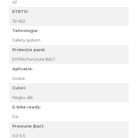
42
Accesorii roți
ETRTO:
Roți față
Schimbătoare
32-622
Schimbătoare față
Tehnologie:
Schimbătoare spate
Safety system
Piese schimbătoare
Protecție pană:
Șei
EXTRA Puncture BELT
Tije sa
Aplicație:
Tije telescopice
Șosea
Coliere tije șa
Manete tije telescopice
Culori:
Piese tije sa
Negru, alb
Tije fixe
E-bike ready:
Tubeless și soluții anti-pană
Da
Amortizoare spate
Presiune (bar):
Arcuri
Groupset
5.0-5.5