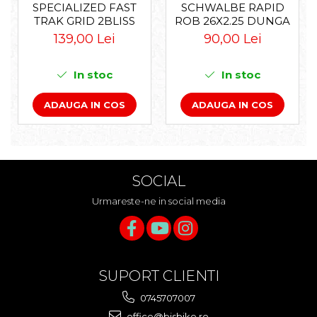
SPECIALIZED FAST
SCHWALBE RAPID
TRAK GRID 2BLISS
ROB 26X2.25 DUNGA
READY T7 - 29X2.35
ALBA
139,00 Lei
90,00 Lei
BLACK - TUBELESS
PLIABIL
In stoc
In stoc
ADAUGA IN COS
ADAUGA IN COS
SOCIAL
Urmareste-ne in social media
SUPORT CLIENTI
0745707007
office@bisbike.ro