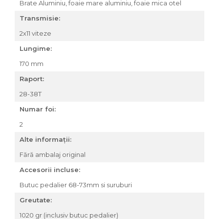
Brate Aluminiu, foaie mare aluminiu, foaie mica otel
Accesorii roți
Transmisie:
Roți față
Schimbătoare
2x11 viteze
Schimbătoare față
Lungime:
Schimbătoare spate
170 mm
Piese schimbătoare
Raport:
Șei
28-38T
Tije sa
Numar foi:
Tije telescopice
2
Coliere tije șa
Manete tije telescopice
Alte informații:
Piese tije sa
Fără ambalaj original
Tije fixe
Accesorii incluse:
Tubeless și soluții anti-pană
Butuc pedalier 68-73mm si suruburi
Amortizoare spate
Greutate:
Arcuri
Groupset
1020 gr (inclusiv butuc pedalier)