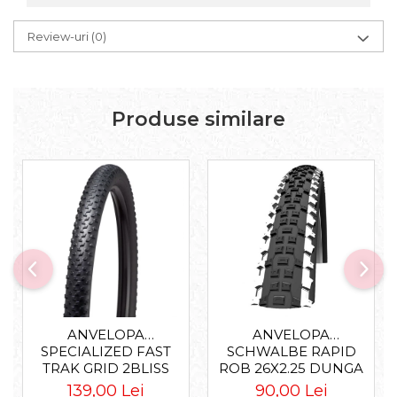
Review-uri
(0)
Produse similare
ANVELOPA
ANVELOPA
SPECIALIZED FAST
SCHWALBE RAPID
TRAK GRID 2BLISS
ROB 26X2.25 DUNGA
READY T7 - 29X2.35
ALBA
139,00 Lei
90,00 Lei