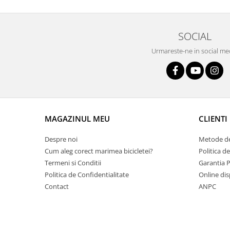
Arcuri
Groupset
SOCIAL
Urmareste-ne in social me
MAGAZINUL MEU
CLIENTI
Despre noi
Metode de
Cum aleg corect marimea bicicletei?
Politica d
Termeni si Conditii
Garantia 
Politica de Confidentialitate
Online dis
Contact
ANPC