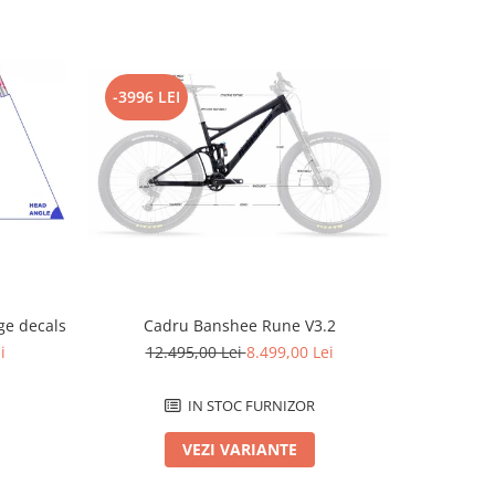
-3996 LEI
-2796 L
e decals
Cadru Banshee Rune V3.2
Cad
i
12.495,00 Lei
8.499,00 Lei
12.
IN STOC FURNIZOR
VEZI VARIANTE