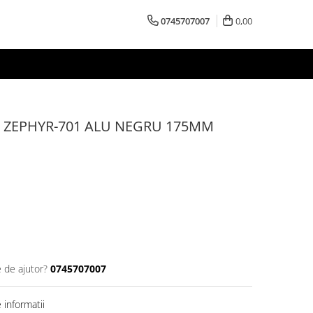
0745707007
0,00
 ZEPHYR-701 ALU NEGRU 175MM
e de ajutor?
0745707007
informatii