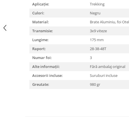
Aplicație:
Trekking
Lanțuri
Culori:
Negru
Za conectare rapidă
Material:
Brate Aluminiu, foi Ote
Manete Schimbător, Frâna, Combo
Transmisie:
3x9 viteze
Manete frână
Lungime:
175 mm
Manete combo
Piese manete
Raport:
28-38-48T
Manete schimbător
Numar foi:
3
Manșoane și ghidolină
Alte informații:
Fără ambalaj original
Ghidolină
Accesorii incluse:
Suruburi incluse
Accesorii
Greutate:
980 gr
Manșoane
Pedale
Pinioane
Pipe
Roți