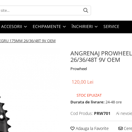
ACCESORII
ECHIPAMENTE
ÎNCHIRIERI
SERVICE
EGRU 175MM 26/36/48T 9V OEM
ANGRENAJ PROWHEEL
26/36/48T 9V OEM
Prowheel
120,00 Lei
STOC EPUIZAT
Durata de livrare:
24-48 ore
Cod Produs:
PRW701
Ai nevoi
Adauga la Favorite
Cere 