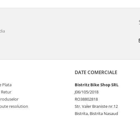
dia
DATE COMERCIALE
 Plata
Bistritz Bike Shop SRL
e Retur
J06/105/2018
Produselor
RO38802818
pute resolution
Str. Valer Braniste nr.12
Bistrita, Bistrita Nasaud