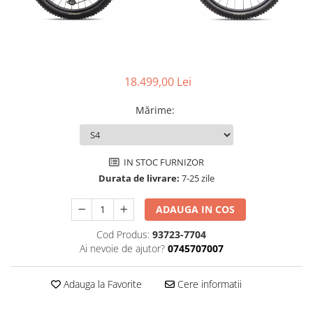
Accesorii
Diverse
Camere
Pompe
Încălțăminte
Cuvete (headset)
Produse întreținere
Frâne
Scaune copii
Frâne pe jantă
18.499,00 Lei
Scule și dispozitive
Discuri (rotoare)
Sisteme antifurt
Mărime
:
Plăcuțe frână
Sonerii
Saboți
Suporți și portbagaje auto
Piese frâne
IN STOC FURNIZOR
Frâne pe disc
Durata de livrare:
7-25 zile
Furci
ADAUGA IN COS
Furci fixe
Piese furci
Cod Produs:
93723-7704
Furci cu suspensie
Ai nevoie de ajutor?
0745707007
Ghidaje și întinzătoare lanț
Adauga la Favorite
Cere informatii
Ghidoane și atașabile
Jante