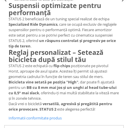
Roți spate
Suspensii optimizate pentru
Set roți
performanță
Accesorii roți
STATUS 2 beneficiază de un tuning special realizat de echipa
Roți față
Specialized Ride Dynamics
, care se ocupă exclusiv de reglajele
suspensiilor pentru o performanță optimă. Fiecare amortizor
Schimbătoare
este setat pentru a se potrivi perfect cu cinematica suspensiei
Schimbătoare față
STATUS 2, oferind
un răspuns controlat și progresiv pe orice
tip de teren
.
Schimbătoare spate
Reglaj personalizat – Setează
Piese schimbătoare
bicicleta după stilul tău
Șei
STATUS 2 este echipată cu
flip chips
poziționate pe pivotul
Tije sa
Horst, aproape de axul spate. Acestea îți permit să ajustezi
geometria cadrului în funcție de teren sau stilul de mers.
Tije telescopice
Bicicleta vine setată pe poziția "High"
, dar poate fi ajustată
Coliere tije șa
pentru un
BB cu 8 mm mai jos și un unghi al head tube-ului
cu 0,5° mai slack
, oferindu-ți mai multă stabilitate la viteză mare
Manete tije telescopice
și în zonele tehnice.
Piese tije sa
Dacă vrei o bicicletă
versatilă, agresivă și pregătită pentru
Tije fixe
orice provocare
,
STATUS 2
este alegerea perfectă!
Tubeless și soluții anti-pană
Informatii conformitate produs
Amortizoare spate