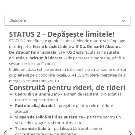
Lanțuri
Za conectare rapidă
Descriere
Manete Schimbător, Frâna, Combo
STATUS 2 – Depășește limitele!
Manete frână
STATUS 2 redefinește granițele bicicletelor de munte și le împinge
Manete combo
mai departe.
Este o bicicletă de trail? Da. De park? Absolut.
Piese manete
De stradă? Fără îndoială.
STATUS 2 este făcută să fie
rulată
Manete schimbător
oriunde și oricum îți dorești
—de pe traseele montane, până la
sesiuni de trick-uri în oraș.
Manșoane și ghidolină
Indiferent dacă ești pe poteci, în bike park, pe străzi sau te distrezi
Ghidolină
cu prietenii pe o coborâre locală, STATUS 2 îți oferă libertatea de a
merge exact așa cum vrei tu.
Accesorii
Construită pentru rideri, de rideri
Manșoane
Cadru din aluminiu M5
– extrem de rezistent, proiectat să
Pedale
reziste la impacturi mari.
Roti din aliaj durabil
– pregătite pentru cele mai dure
Pinioane
aterizări.
Pipe
Suspensie solidă și frâne puternice
– perfecte pentru un
stil de riding agresiv și control maxim.
Roți
Transmisie fiabilă
– pedalează fără probleme și
concentrează-te doar pe distracție.