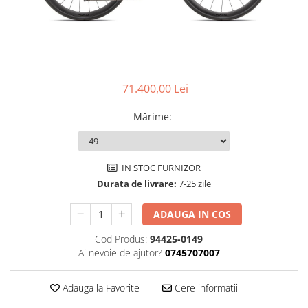
Accesorii
Diverse
Camere
Pompe
Încălțăminte
Cuvete (headset)
Produse întreținere
Frâne
Scaune copii
Frâne pe jantă
Scule și dispozitive
71.400,00 Lei
Discuri (rotoare)
Sisteme antifurt
Plăcuțe frână
Mărime
:
Sonerii
Saboți
Suporți și portbagaje auto
Piese frâne
IN STOC FURNIZOR
Frâne pe disc
Durata de livrare:
7-25 zile
Furci
Furci fixe
ADAUGA IN COS
Piese furci
Cod Produs:
94425-0149
Furci cu suspensie
Ai nevoie de ajutor?
0745707007
Ghidaje și întinzătoare lanț
Ghidoane și atașabile
Adauga la Favorite
Cere informatii
Jante