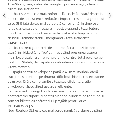
Roți spate
AfterShock, care, alături de triunghiul posterior rigid, oferă o
Set roți
rulare lină și eficientă.
Accesorii roți
Roubaix SL8 este cea mai confortabilă bicicletă testată de echipa
noastră de Ride Science, reducând impactul resimțit la ghidon și
Roți față
șa cu 53% față de cea mai apropiată concurență. În timp ce o
Schimbătoare
furcă clasică se deformează la impact, pierzând viteză, Future
Shock permite roții să treacă peste obstacol în timp ce corpul
Schimbătoare față
ciclistului rămâne stabil – menținând viteza și eficiența.
Schimbătoare spate
CAPACITATE
Roubaix a creat geometria de anduranță, cu o poziție care te
Piese schimbătoare
așază “în” bicicletă, nu “pe” ea – reducând presiunea asupra
Șei
mâinilor, brațelor și umerilor și oferind control total pe orice tip
de drum. Stabilă, dar capabilă să abordeze coborâri montane cu
Tije sa
viteza maximă.
Tije telescopice
Cu spațiu pentru anvelope de până la 40 mm, Roubaix oferă
tracțiune superioară pe drumuri dificile și chiar pe trasee ușoare
Coliere tije șa
de gravel, fără a compromite viteza sau eficiența, grație
Manete tije telescopice
anvelopelor Specialized ușoare și eficiente.
Piese tije sa
Pentru aventuri lungi, bicicleta este echipată cu toate prinderile
necesare: trei suporturi pentru bidoane, prindere pe top-tube și
Tije fixe
compatibilitate cu apărători. Fii pregătit pentru orice.
Tubeless și soluții anti-pană
PERFORMANȚĂ
Noul Roubaix SL8 este cea mai aerodinamică versiune de până
Amortizoare spate