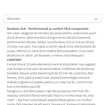
Lanțuri
Za conectare rapidă
Descriere
Manete Schimbător, Frâna, Combo
Manete frână
Roubaix SL8 – Performanță și confort fără compromis
Manete combo
Am creat categoria de biciclete de șosea pentru anduranță acum
două decenii, demonstrând că ergonomia ridicată înseamnă
Piese manete
performanță ridicată. Astăzi, noul Roubaix SL8 cu Future Shock
Manete schimbător
3.0 este mai ușor, mai rapid și mai lin decât orice altă bicicletă de
Manșoane și ghidolină
șosea, oferind un nivel de încredere fără precedent. Chiar dacă
drumul e un calvar, pe Roubaix, e mereu raiul deasupra.
Ghidolină
CONFORT
Accesorii
Future Shock 3.0 este elementul central al bicicletei: mai reglabil,
mai durabil și mai ușor de personalizat. Indiferent de poziția pe
Manșoane
bicicletă, fiecare ciclist beneficiază de 20 mm de cursă lină, fără
Pedale
frecare, între pipă și head tube. Această tehnologie menține
mâinile și ghidonul stabile, pentru un rulaj mai lin, control mai
Pinioane
bun și încredere sporită.
Pipe
Designul cu prindere joasă a tijei de șa expune mai mult din
aceasta, crescând flexia verticală. Însă nu e vorba doar de „mai
Roți
mult” – tija Pavé controlează această flexie pentru un confort
optim fără pierderi de eficiență. Împreună, formează tehnologia