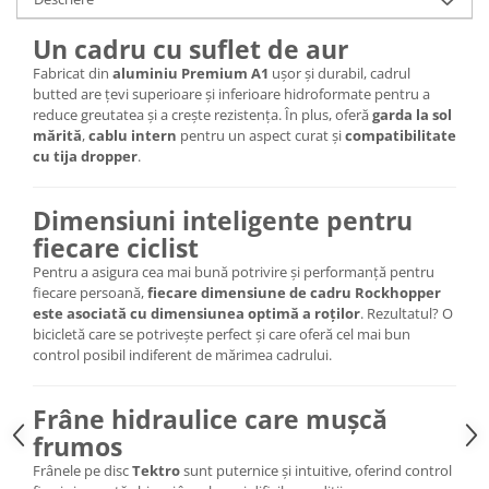
Lanțuri
Un cadru cu suflet de aur
Za conectare rapidă
Fabricat din
aluminiu Premium A1
ușor și durabil, cadrul
Manete Schimbător, Frâna, Combo
butted are țevi superioare și inferioare hidroformate pentru a
reduce greutatea și a crește rezistența. În plus, oferă
garda la sol
Manete frână
mărită
,
cablu intern
pentru un aspect curat și
compatibilitate
Manete combo
cu tija dropper
.
Piese manete
Manete schimbător
Dimensiuni inteligente pentru
Manșoane și ghidolină
fiecare ciclist
Ghidolină
Pentru a asigura cea mai bună potrivire și performanță pentru
fiecare persoană,
fiecare dimensiune de cadru Rockhopper
Accesorii
este asociată cu dimensiunea optimă a roților
. Rezultatul? O
Manșoane
bicicletă care se potrivește perfect și care oferă cel mai bun
control posibil indiferent de mărimea cadrului.
Pedale
Pinioane
Frâne hidraulice care mușcă
Pipe
frumos
Roți
Frânele pe disc
Tektro
sunt puternice și intuitive, oferind control