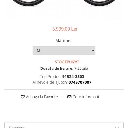
Accesorii
Diverse
Camere
Pompe
Încălțăminte
Cuvete (headset)
Produse întreținere
Frâne
Scaune copii
5.999,00 Lei
Frâne pe jantă
Scule și dispozitive
Discuri (rotoare)
Mărime
:
Sisteme antifurt
Plăcuțe frână
Sonerii
Saboți
Suporți și portbagaje auto
STOC EPUIZAT
Piese frâne
Durata de livrare:
7-25 zile
Frâne pe disc
Cod Produs:
91524-3503
Furci
Ai nevoie de ajutor?
0745707007
Furci fixe
Piese furci
Adauga la Favorite
Cere informatii
Furci cu suspensie
Ghidaje și întinzătoare lanț
Ghidoane și atașabile
Jante
Descriere