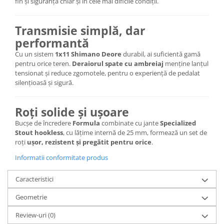
Roți spate
fin și siguranță chiar și în cele mai dificile condiții.
Set roți
Accesorii roți
Transmisie simplă, dar
performantă
Roți față
Schimbătoare
Cu un sistem
1x11 Shimano Deore
durabil, ai suficientă gamă
pentru orice teren.
Deraiorul spate cu ambreiaj
menține lanțul
Schimbătoare față
tensionat și reduce zgomotele, pentru o experiență de pedalat
Schimbătoare spate
silențioasă și sigură.
Piese schimbătoare
Șei
Roți solide și ușoare
Tije sa
Bucșe de încredere
Formula
combinate cu jante
Specialized
Stout hookless
, cu lățime internă de 25 mm, formează un set de
Tije telescopice
roți
ușor, rezistent și pregătit pentru orice
.
Coliere tije șa
Informatii conformitate produs
Manete tije telescopice
Piese tije sa
Caracteristici
Tije fixe
Geometrie
Tubeless și soluții anti-pană
Review-uri
(0)
Amortizoare spate