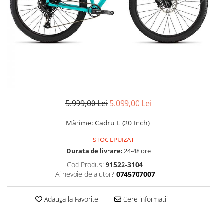
Accesorii
Diverse
Camere
Pompe
Încălțăminte
Cuvete (headset)
Produse întreținere
Frâne
Scaune copii
Frâne pe jantă
Scule și dispozitive
Discuri (rotoare)
Sisteme antifurt
Plăcuțe frână
Sonerii
Saboți
5.999,00 Lei
5.099,00 Lei
Suporți și portbagaje auto
Piese frâne
Frâne pe disc
Mărime
:
Cadru L (20 Inch)
Furci
STOC EPUIZAT
Furci fixe
Durata de livrare:
24-48 ore
Piese furci
Cod Produs:
91522-3104
Furci cu suspensie
Ai nevoie de ajutor?
0745707007
Ghidaje și întinzătoare lanț
Adauga la Favorite
Cere informatii
Ghidoane și atașabile
Jante