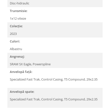
Roți spate
Disc-hidraulic
Set roți
Transmisie:
Accesorii roți
1x12 viteze
Roți față
Schimbătoare
Colecție:
Schimbătoare față
2023
Schimbătoare spate
Culori:
Piese schimbătoare
Albastru
Șei
Angrenaj:
Tije sa
SRAM SX Eagle, Powerspline
Tije telescopice
Anvelopă față:
Coliere tije șa
Specialized Fast Trak, Control Casing, T5 Compound, 29x2.35
Manete tije telescopice
Piese tije sa
Anvelopă spate:
Tije fixe
Specialized Fast Trak, Control Casing, T5 Compound, 29x2.35
Tubeless și soluții anti-pană
Amortizoare spate