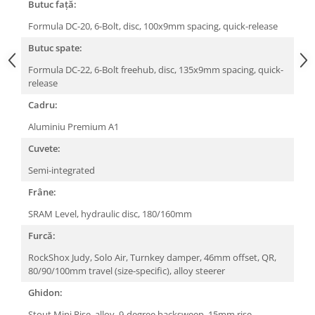
Butuc față:
Arcuri
Formula DC-20, 6-Bolt, disc, 100x9mm spacing, quick-release
Groupset
Butuc spate:
Formula DC-22, 6-Bolt freehub, disc, 135x9mm spacing, quick-
release
Cadru:
Aluminiu Premium A1
Cuvete:
Semi-integrated
Frâne:
SRAM Level, hydraulic disc, 180/160mm
Furcă:
RockShox Judy, Solo Air, Turnkey damper, 46mm offset, QR,
80/90/100mm travel (size-specific), alloy steerer
Ghidon:
Stout Mini Rise, alloy, 9-degree backsweep, 15mm rise,