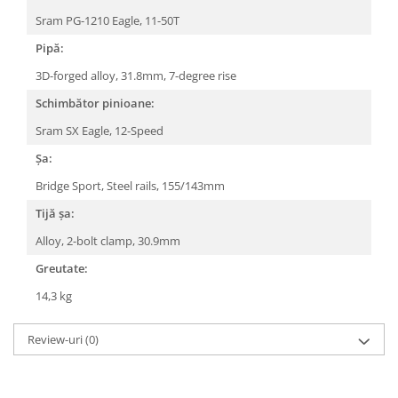
Sram PG-1210 Eagle, 11-50T
Pipă:
3D-forged alloy, 31.8mm, 7-degree rise
Schimbător pinioane:
Sram SX Eagle, 12-Speed
Șa:
Bridge Sport, Steel rails, 155/143mm
Tijă șa:
Alloy, 2-bolt clamp, 30.9mm
Greutate:
14,3 kg
Review-uri
(0)