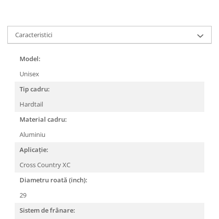
Lanțuri
Za conectare rapidă
Caracteristici
Manete Schimbător, Frâna, Combo
Manete frână
Model:
Manete combo
Unisex
Piese manete
Tip cadru:
Manete schimbător
Hardtail
Manșoane și ghidolină
Material cadru:
Ghidolină
Accesorii
Aluminiu
Manșoane
Aplicație:
Pedale
Cross Country XC
Pinioane
Diametru roată (inch):
Pipe
29
Roți
Sistem de frânare: