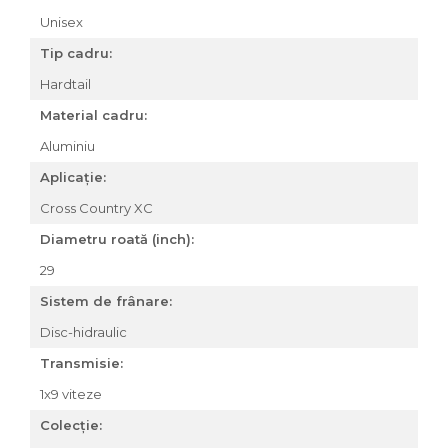
Unisex
Za conectare rapidă
Manete Schimbător, Frâna,
Tip cadru:
Combo
Hardtail
Manete frână
Material cadru:
Manete combo
Piese manete
Aluminiu
Manete schimbător
Aplicație:
Manșoane și ghidolină
Cross Country XC
Ghidolină
Diametru roată (inch):
Accesorii
29
Manșoane
Pedale
Sistem de frânare:
Pinioane
Disc-hidraulic
Pipe
Transmisie:
Roți
1x9 viteze
Roți spate
Colecție:
Set roți