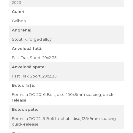
2023
Accesorii roți
Culori:
Roți față
Schimbătoare
Galben
Schimbătoare față
Angrenaj:
Schimbătoare spate
Stout 1x, forged alloy
Piese schimbătoare
Anvelopă față:
Șei
Fast Trak Sport, 29x2.35
Tije sa
Anvelopă spate:
Tije telescopice
Fast Trak Sport, 29x2.35
Coliere tije șa
Manete tije telescopice
Butuc față:
Piese tije sa
Formula DC-20, 6-Bolt, disc, 100x9mm spacing, quick-
Tije fixe
release
Tubeless și soluții anti-pană
Butuc spate:
Amortizoare spate
Formula DC-22, 6-Bolt freehub, disc, 135x9mm spacing,
Arcuri
quick-release
Groupset