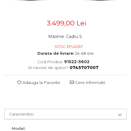
Accesorii
Diverse
Camere
Pompe
Încălțăminte
Cuvete (headset)
Produse întreținere
Frâne
3.499,00 Lei
Scaune copii
Frâne pe jantă
Scule și dispozitive
Discuri (rotoare)
Mărime
:
Cadru S
Plăcuțe frână
Sisteme antifurt
STOC EPUIZAT
Saboți
Sonerii
Durata de livrare:
24-48 ore
Piese frâne
Cod Produs:
91522-5602
Suporți și portbagaje auto
Frâne pe disc
Ai nevoie de ajutor?
0745707007
Furci
Furci fixe
Adauga la Favorite
Cere informatii
Piese furci
Furci cu suspensie
Ghidaje și întinzătoare lanț
Ghidoane și atașabile
Caracteristici
Jante
Model:
Lanțuri