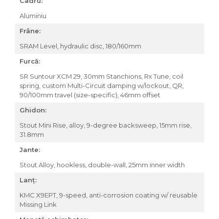
Cadru:
Aluminiu
Frâne:
SRAM Level, hydraulic disc, 180/160mm
Furcă:
SR Suntour XCM 29, 30mm Stanchions, Rx Tune, coil
spring, custom Multi-Circuit damping w/lockout, QR,
90/100mm travel (size-specific), 46mm offset
Ghidon:
Stout Mini Rise, alloy, 9-degree backsweep, 15mm rise,
31.8mm
Jante:
Stout Alloy, hookless, double-wall, 25mm inner width
Lanț:
KMC X9EPT, 9-speed, anti-corrosion coating w/ reusable
Missing Link