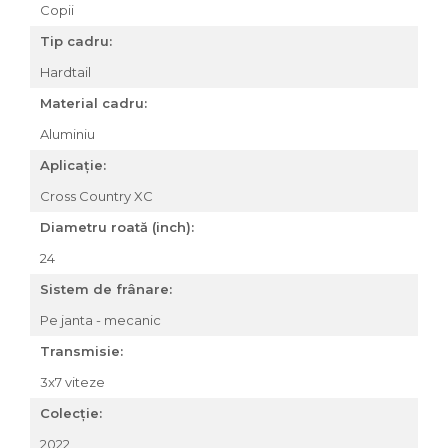
Copii
Za conectare rapidă
Tip cadru:
Manete Schimbător, Frâna,
Combo
Hardtail
Manete frână
Material cadru:
Manete combo
Aluminiu
Piese manete
Aplicație:
Manete schimbător
Manșoane și ghidolină
Cross Country XC
Ghidolină
Diametru roată (inch):
Accesorii
24
Manșoane
Sistem de frânare:
Pedale
Pe janta - mecanic
Pinioane
Transmisie:
Pipe
3x7 viteze
Roți
Colecție:
Roți spate
2022
Set roți