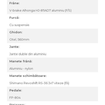
Frâne:
V-brake Alhonga HJ-811AD7 aluminiu (F/S)
Furcă:
Cu suspensie
Ghidon:
Otel, 560mm
Jante:
Jante duble din aluminiu
Manete frână:
Aluminiu - nylon
Manete schimbătoare:
Shimano Revoshift RS-36 3x7 viteze (f/s)
Pedale:
FP-804
Pinioane: