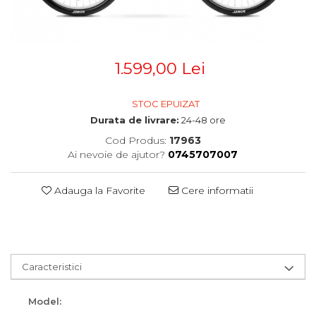
Accesorii
Diverse
Camere
Pompe
Încălțăminte
Cuvete (headset)
Produse întreținere
Frâne
Scaune copii
1.599,00 Lei
Frâne pe jantă
Scule și dispozitive
Discuri (rotoare)
STOC EPUIZAT
Plăcuțe frână
Sisteme antifurt
Durata de livrare:
24-48 ore
Saboți
Sonerii
Piese frâne
Cod Produs:
17963
Suporți și portbagaje auto
Ai nevoie de ajutor?
0745707007
Frâne pe disc
Furci
Adauga la Favorite
Cere informatii
Furci fixe
Piese furci
Furci cu suspensie
Ghidaje și întinzătoare lanț
Ghidoane și atașabile
Caracteristici
Jante
Model:
Lanțuri