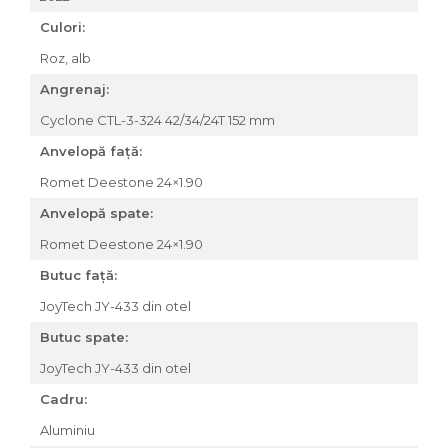
Accesorii roți
Culori:
Roți față
Roz, alb
Schimbătoare
Angrenaj:
Schimbătoare față
Cyclone CTL-3-324 42/34/24T 152 mm
Schimbătoare spate
Piese schimbătoare
Anvelopă față:
Șei
Romet Deestone 24×1.90
Tije sa
Anvelopă spate:
Tije telescopice
Romet Deestone 24×1.90
Coliere tije șa
Butuc față:
Manete tije telescopice
Piese tije sa
JoyTech JY-433 din otel
Tije fixe
Butuc spate:
Tubeless și soluții anti-pană
JoyTech JY-433 din otel
Amortizoare spate
Cadru:
Arcuri
Aluminiu
Groupset