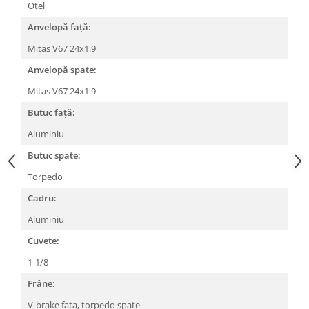
Roți spate
Otel
Set roți
Anvelopă față:
Accesorii roți
Mitas V67 24x1.9
Roți față
Anvelopă spate:
Schimbătoare
Mitas V67 24x1.9
Schimbătoare față
Butuc față:
Schimbătoare spate
Piese schimbătoare
Aluminiu
Șei
Butuc spate:
Tije sa
Torpedo
Tije telescopice
Cadru:
Coliere tije șa
Aluminiu
Manete tije telescopice
Cuvete:
Piese tije sa
1-1/8
Tije fixe
Tubeless și soluții anti-pană
Frâne:
Amortizoare spate
V-brake fata, torpedo spate