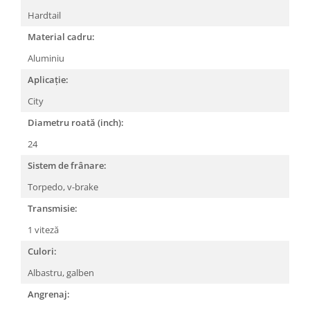
Hardtail
Lanțuri
Material cadru:
Za conectare rapidă
Manete Schimbător, Frâna, Combo
Aluminiu
Manete frână
Aplicație:
Manete combo
City
Piese manete
Diametru roată (inch):
Manete schimbător
24
Manșoane și ghidolină
Sistem de frânare:
Ghidolină
Torpedo, v-brake
Accesorii
Manșoane
Transmisie:
Pedale
1 viteză
Pinioane
Culori:
Pipe
Albastru, galben
Roți
Angrenaj: