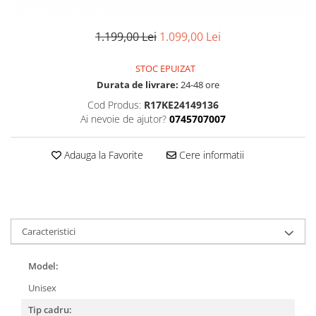
Accesorii
Diverse
Camere
Pompe
Încălțăminte
1.199,00 Lei
1.099,00 Lei
Cuvete (headset)
Produse întreținere
Frâne
Scaune copii
STOC EPUIZAT
Frâne pe jantă
Scule și dispozitive
Durata de livrare:
24-48 ore
Discuri (rotoare)
Cod Produs:
R17KE24149136
Sisteme antifurt
Plăcuțe frână
Ai nevoie de ajutor?
0745707007
Sonerii
Saboți
Suporți și portbagaje auto
Adauga la Favorite
Cere informatii
Piese frâne
Frâne pe disc
Furci
Furci fixe
Caracteristici
Piese furci
Furci cu suspensie
Model:
Ghidaje și întinzătoare lanț
Unisex
Ghidoane și atașabile
Tip cadru:
Jante