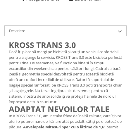
Lanțuri
Za conectare rapidă
Manete Schimbător, Frâna, Combo
Descriere
Manete frână
Manete combo
KROSS TRANS 3.0
Piese manete
Dacă îți place să mergi pe bicicletă și cauți un vehicul confortabil
Manete schimbător
pentru a ajunge la serviciu, KROSS Trans 3.0 este bicicleta perfectă
pentru tine. De asemenea, va funcționa bine și în timpul
Manșoane și ghidolină
excursiilor din weekend sau pentru călătorii lungi. Cadrul cu bară
Ghidolină
joasă și geometria special dezvoltată pentru această bicicletă
oferă un confort incredibil de utilizare. Datorită suportului de
Accesorii
bagaje special ranforsat, pe KROSS Trans 3.0 poți transporta chiar
Manșoane
și bagaje grele. Nu te vei îngrijora nici de vreme, pentru că
Pedale
sistemul nostru de aripi solide îți va proteja hainele de noroiul
împroșcat de sub cauciucuri.
Pinioane
ADAPTAT NEVOILOR TALE
Pipe
În KROSS Trans 3.0, am instalat frâne de înaltă calitate, care îți vor
oferi o putere mare de frânare atât pe asfalt, cât și pe o potecă de
Roți
pădure.
Anvelopele MitasGripper cu o lățime de 1,6
” permit