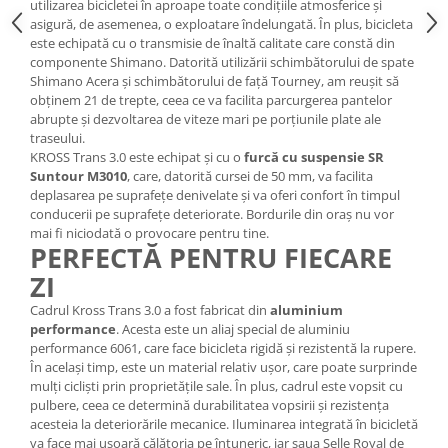
Roți spate
utilizarea bicicletei în aproape toate condițiile atmosferice și
asigură, de asemenea, o exploatare îndelungată. În plus, bicicleta
Set roți
este echipată cu o transmisie de înaltă calitate care constă din
Accesorii roți
componente Shimano. Datorită utilizării schimbătorului de spate
Roți față
Shimano Acera și schimbătorului de față Tourney, am reușit să
obținem 21 de trepte, ceea ce va facilita parcurgerea pantelor
Schimbătoare
abrupte și dezvoltarea de viteze mari pe porțiunile plate ale
Schimbătoare față
traseului.
KROSS Trans 3.0 este echipat și cu o
furcă cu suspensie SR
Schimbătoare spate
Suntour M3010
, care, datorită cursei de 50 mm, va facilita
Piese schimbătoare
deplasarea pe suprafețe denivelate și va oferi confort în timpul
conducerii pe suprafețe deteriorate. Bordurile din oraș nu vor
Șei
mai fi niciodată o provocare pentru tine.
Tije sa
PERFECTĂ PENTRU FIECARE
Tije telescopice
ZI
Coliere tije șa
Cadrul Kross Trans 3.0 a fost fabricat din
aluminium
Manete tije telescopice
performance
. Acesta este un aliaj special de aluminiu
performance 6061, care face bicicleta rigidă și rezistentă la rupere.
Piese tije sa
În același timp, este un material relativ ușor, care poate surprinde
Tije fixe
mulți cicliști prin proprietățile sale. În plus, cadrul este vopsit cu
pulbere, ceea ce determină durabilitatea vopsirii și rezistența
Tubeless și soluții anti-pană
acesteia la deteriorările mecanice. Iluminarea integrată în bicicletă
Amortizoare spate
va face mai ușoară călătoria pe întuneric, iar șaua Selle Royal de