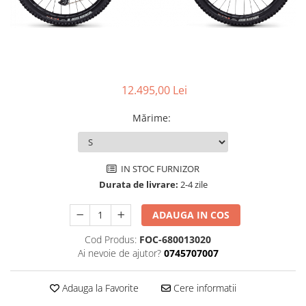
Accesorii
Diverse
Camere
Pompe
Încălțăminte
Cuvete (headset)
Produse întreținere
Frâne
Scaune copii
Frâne pe jantă
Scule și dispozitive
12.495,00 Lei
Discuri (rotoare)
Sisteme antifurt
Plăcuțe frână
Mărime
:
Sonerii
Saboți
Suporți și portbagaje auto
Piese frâne
Frâne pe disc
IN STOC FURNIZOR
Durata de livrare:
2-4 zile
Furci
Furci fixe
ADAUGA IN COS
Piese furci
Cod Produs:
FOC-680013020
Furci cu suspensie
Ai nevoie de ajutor?
0745707007
Ghidaje și întinzătoare lanț
Ghidoane și atașabile
Adauga la Favorite
Cere informatii
Jante