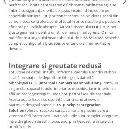
Roți spate
perfect echilibrată pentru teren dificil: manevrabilitatea agilă se
Set roți
îmbină cu siguranța oferită de șasiu, inspirând încredere pe
Accesorii roți
coborârile abrupte. Ești poziționat central pe bicicleta ușoară din
carbon, ceea ce îți oferă control total în orice situație și o pedalare
Roți față
eficientă pe urcările abrupte. Datorită sistemului
FLIP CHIP
, poți
Schimbătoare
ajusta geometria pentru un stil de mers și mai agresiv. O mică
modificare a unghiului head tube-ului, de la
65,5° la 65°
, schimbă
Schimbătoare față
complet configurația bicicletei, orientând-o și mai mult spre
Schimbătoare spate
downhill.
Piese schimbătoare
Șei
Integrare și greutate redusă
Tije sa
Totul ține de detalii: în tubul inferior al cadrului ușor din carbon
se află un spațiu de depozitare inteligent, datorită
Tije telescopice
tehnologiei
I.C.S. (Internal Compartment Solution)
. Printr-un
Coliere tije șa
singur clic, capacul tubului inferior se deschide, iar în interior se
află un
tool bag
integrat, unde poți păstra lucrurile esențiale.
Manete tije telescopice
Acesta poate fi scos cu ușurință atunci când ai nevoie.
Piese tije sa
Mai mult, designul special
C.I.S. (Cockpit Integration
Tije fixe
Solution)
oferă un cockpit curat, cu frânare și schimbare a
vitezelor fără întreruperi. Toate cablurile sunt complet integrate:
Tubeless și soluții anti-pană
intră din ghidon direct în pipă, apoi prin headset, și în cele din
Amortizoare spate
urmă în cadru.