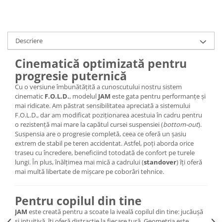
Lanțuri
Za conectare rapidă
Descriere
Manete Schimbător, Frâna, Combo
Manete frână
Cinematică optimizată pentru
Manete combo
progresie puternică
Piese manete
Cu o versiune îmbunătățită a cunoscutului nostru sistem
Manete schimbător
cinematic
F.O.L.D.
, modelul
JAM
este gata pentru performanțe și
mai ridicate. Am păstrat sensibilitatea apreciată a sistemului
Manșoane și ghidolină
F.O.L.D., dar am modificat poziționarea acestuia în cadru pentru
Ghidolină
o rezistență mai mare la capătul cursei suspensiei (
bottom-out
).
Suspensia are o progresie completă, ceea ce oferă un șasiu
Accesorii
extrem de stabil pe teren accidentat. Astfel, poți aborda orice
Manșoane
traseu cu încredere, beneficiind totodată de confort pe turele
Pedale
lungi. În plus, înălțimea mai mică a cadrului (
standover
) îți oferă
mai multă libertate de mișcare pe coborâri tehnice.
Pinioane
Pipe
Pentru copilul din tine
Roți
JAM
este creată pentru a scoate la iveală copilul din tine: jucăușă
și intuitivă, îți oferă distracție la fiecare tură. Geometria este